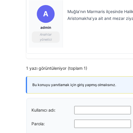
Muğla’nın Marmaris ilçesinde Halik
A
Aristomakha’ya ait anıt mezar ziya
admin
Anahtar
yönetici
1 yazı görüntüleniyor (toplam 1)
Bu konuyu yanıtlamak için giriş yapmış olmalısınız.
Kullanıcı adı:
Parola: