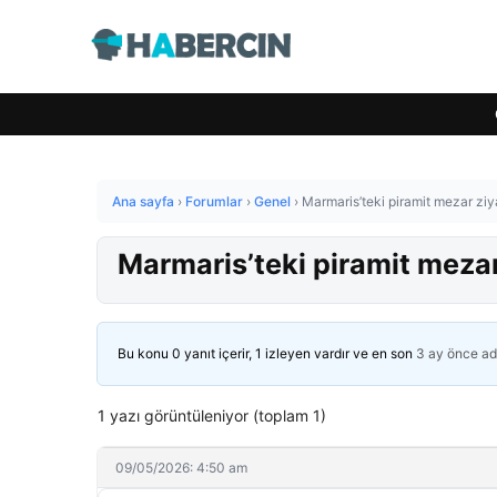
Ana sayfa
›
Forumlar
›
Genel
›
Marmaris’teki piramit mezar ziya
Marmaris’teki piramit mezar
Bu konu 0 yanıt içerir, 1 izleyen vardır ve en son
3 ay önce
ad
1 yazı görüntüleniyor (toplam 1)
09/05/2026: 4:50 am