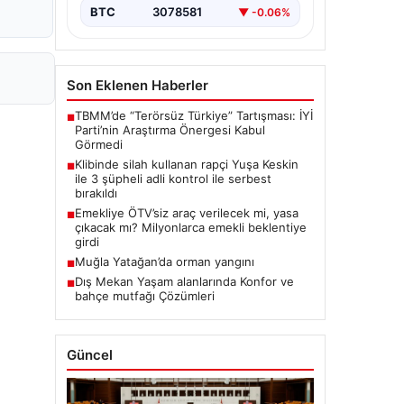
BTC
3078581
▼ -0.06%
Son Eklenen Haberler
TBMM’de “Terörsüz Türkiye” Tartışması: İYİ
■
Parti’nin Araştırma Önergesi Kabul
Görmedi
Klibinde silah kullanan rapçi Yuşa Keskin
■
ile 3 şüpheli adli kontrol ile serbest
bırakıldı
Emekliye ÖTV’siz araç verilecek mi, yasa
■
çıkacak mı? Milyonlarca emekli beklentiye
girdi
Muğla Yatağan’da orman yangını
■
Dış Mekan Yaşam alanlarında Konfor ve
■
bahçe mutfağı Çözümleri
Güncel