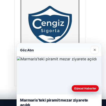
×
Göz Atın
Cengiz Sigorta
23/06/2026
Güncel Haberler
Marmaris’teki piramit mezar ziyarete
açıldı