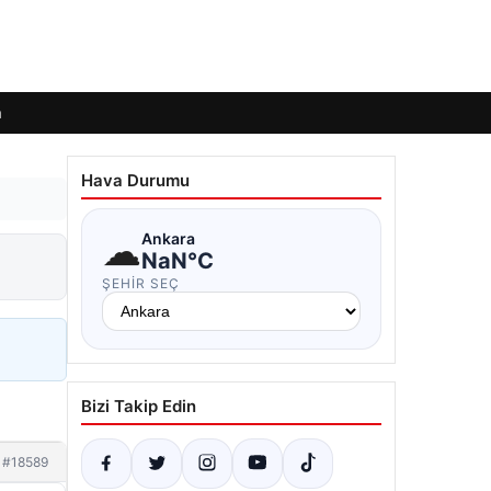
m
Hava Durumu
☁
Ankara
NaN°C
ŞEHIR SEÇ
Bizi Takip Edin
#18589