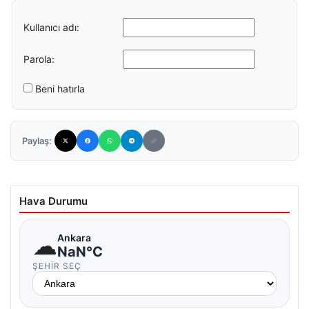
Kullanıcı adı:
Parola:
Beni hatırla
Paylaş:
Hava Durumu
☁
Ankara
NaN°C
ŞEHIR SEÇ