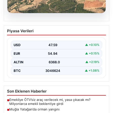
05.08.2026
Muğla Yatağan’da orman yangını
Piyasa Verileri
USD
47.59
▲ +0.10%
EUR
54.94
▲ +0.15%
ALTIN
6368.0
▲ +2.19%
BTC
3046624
▲ +1.08%
Son Eklenen Haberler
Emekliye ÖTV’siz araç verilecek mi, yasa çıkacak mı?
■
Milyonlarca emekli beklentiye girdi
Muğla Yatağan’da orman yangını
■