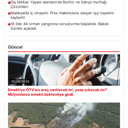
Dış Mekan Yaşam alanlarında Konfor ve bahçe mutfağı
■
Çözümleri
Malatya’da iş cinayeti: Pres makinesine sıkışan işçi hayatını
■
kaybetti
16 ilde 44 orman yangınına soruşturma başlatıldı. Bakan
■
Gürlek açıkladı
Güncel
05/08/2026
Emekliye ÖTV’siz araç verilecek mi, yasa çıkacak mı?
Milyonlarca emekli beklentiye girdi