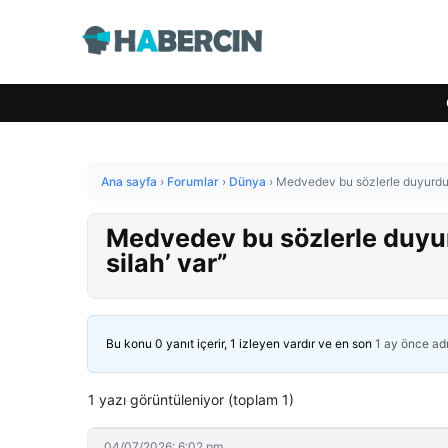
Ana sayfa
›
Forumlar
›
Dünya
›
Medvedev bu sözlerle duyurdu: “
Medvedev bu sözlerle duyurd
silah’ var”
Bu konu 0 yanıt içerir, 1 izleyen vardır ve en son
1 ay önce
ad
1 yazı görüntüleniyor (toplam 1)
04/07/2026: 6:02 pm