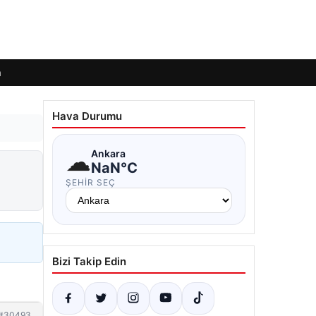
m
Hava Durumu
☁
Ankara
NaN°C
ŞEHIR SEÇ
Bizi Takip Edin
#30493