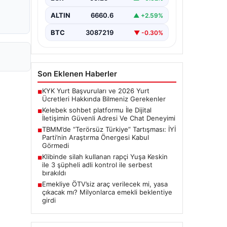
bir biçimde bağlantı kurması ciddi bir
önem ifade etmektedir.
ALTIN
6660.6
▲ +2.59%
Günümüzde…
BTC
3087219
▼ -0.30%
Son Eklenen Haberler
KYK Yurt Başvuruları ve 2026 Yurt
■
Ücretleri Hakkında Bilmeniz Gerekenler
Kelebek sohbet platformu İle Dijital
■
İletişimin Güvenli Adresi Ve Chat Deneyimi
TBMM’de “Terörsüz Türkiye” Tartışması: İYİ
■
Parti’nin Araştırma Önergesi Kabul
Görmedi
Klibinde silah kullanan rapçi Yuşa Keskin
■
ile 3 şüpheli adli kontrol ile serbest
bırakıldı
Emekliye ÖTV’siz araç verilecek mi, yasa
■
çıkacak mı? Milyonlarca emekli beklentiye
girdi