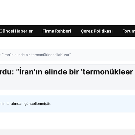
Güncel Haberler
Firma Rehberi
Çerez Politikası
Foru
İran’ın elinde bir ‘termonükleer silah’ var”
u: “İran’ın elinde bir ‘termonükleer
min
tarafından güncellenmiştir.