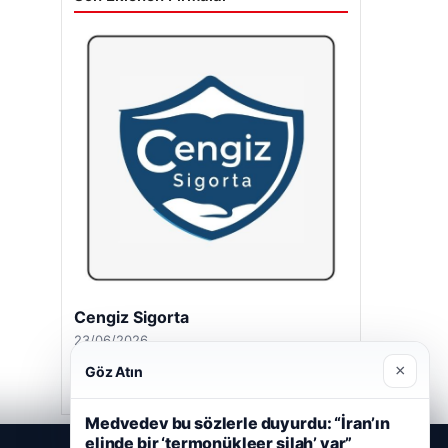
Cengiz Sigorta
23/06/2026
×
Göz Atın
Medvedev bu sözlerle duyurdu: “İran’ın
elinde bir ‘termonükleer silah’ var”