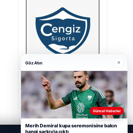
×
Göz Atın
Cengiz Sigorta
23/06/2026
Güncel Haberler
Merih Demiral kupa seremonisine bakın
hangi şarkıyla çıktı