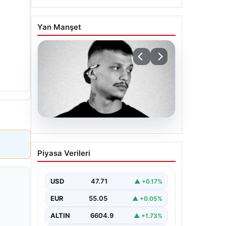
Yan Manşet
06.08.2026
Klibinde silah kullanan
Piyasa Verileri
rapçi Yuşa Keskin ile 3
şüpheli adli kontrol ile
serbest bırakıldı
USD
47.71
▲ +0.17%
EUR
55.05
▲ +0.05%
ALTIN
6604.9
▲ +1.73%