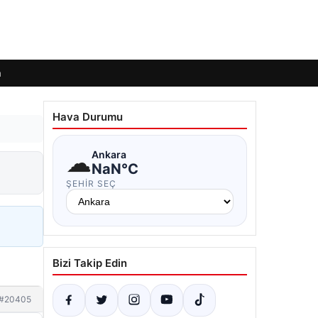
m
Hava Durumu
☁
Ankara
NaN°C
ŞEHIR SEÇ
Bizi Takip Edin
#20405