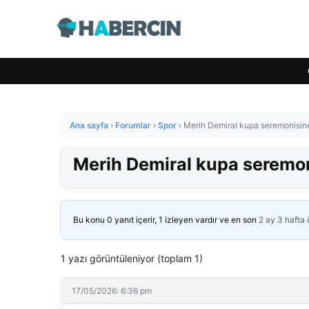
Ana sayfa
›
Forumlar
›
Spor
›
Merih Demiral kupa seremonisine 
Merih Demiral kupa seremoni
Bu konu 0 yanıt içerir, 1 izleyen vardır ve en son
2 ay 3 hafta
1 yazı görüntüleniyor (toplam 1)
17/05/2026: 6:36 pm