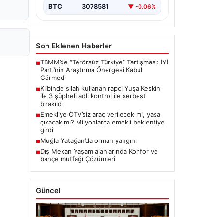
BTC
3078581
▼ -0.06%
Son Eklenen Haberler
TBMM’de “Terörsüz Türkiye” Tartışması: İYİ
■
Parti’nin Araştırma Önergesi Kabul
Görmedi
Klibinde silah kullanan rapçi Yuşa Keskin
■
ile 3 şüpheli adli kontrol ile serbest
bırakıldı
Emekliye ÖTV’siz araç verilecek mi, yasa
■
çıkacak mı? Milyonlarca emekli beklentiye
girdi
Muğla Yatağan’da orman yangını
■
Dış Mekan Yaşam alanlarında Konfor ve
■
bahçe mutfağı Çözümleri
Güncel