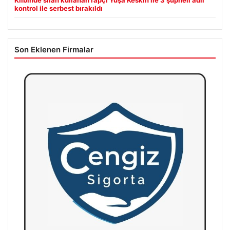
Klibinde silah kullanan rapçi Yuşa Keskin ile 3 şüpheli adli
kontrol ile serbest bırakıldı
Son Eklenen Firmalar