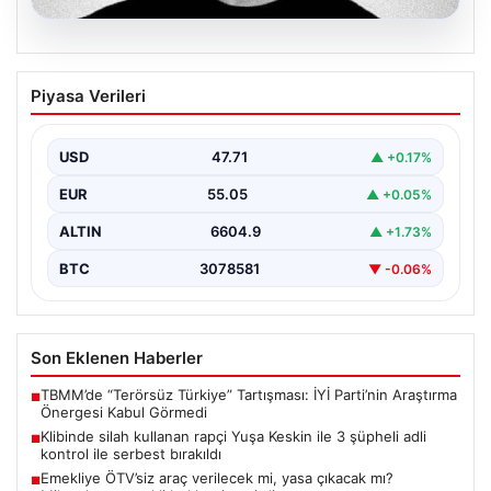
06.08.2026
Klibinde silah kullanan rapçi Yuşa
Piyasa Verileri
Keskin ile 3 şüpheli adli kontrol ile
serbest bırakıldı
USD
47.71
▲ +0.17%
EUR
55.05
▲ +0.05%
ALTIN
6604.9
▲ +1.73%
BTC
3078581
▼ -0.06%
Son Eklenen Haberler
TBMM’de “Terörsüz Türkiye” Tartışması: İYİ Parti’nin Araştırma
■
Önergesi Kabul Görmedi
Klibinde silah kullanan rapçi Yuşa Keskin ile 3 şüpheli adli
■
kontrol ile serbest bırakıldı
Emekliye ÖTV’siz araç verilecek mi, yasa çıkacak mı?
■