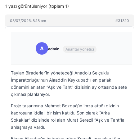
1 yazı görüntüleniyor (toplam 1)
08/07/2026: 8:18 pm
#31310
A
admin
Anahtar yönetici
Taylan Biraderler’in yöneteceği Anadolu Selçuklu
İmparatorluğu’nun Alaaddin Keykubad’lı en parlak
dönemini anlatan “Aşk ve Taht” dizisinin ay ortasında sete
çıkması planlanıyor.
Proje tasarımına Mehmet Bozdağ’ın imza attığı dizinin
kadrosuna iddialı bir isim katıldı. Son olarak “Arka
Sokaklar” dizisinde rol alan Murat Serezli “Aşk ve Taht”la
anlaşmaya vardı.
Birsen Altuntaş’ın haberine göre; Serezli, provaları tüm