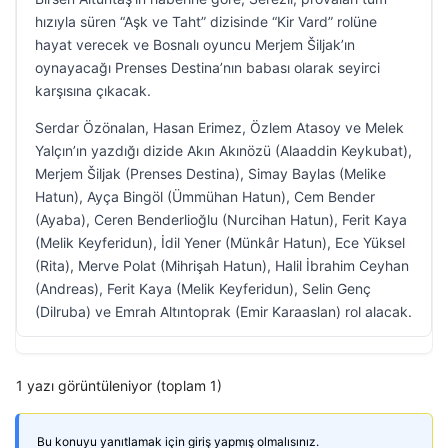
hızıyla süren “Aşk ve Taht” dizisinde “Kir Vard” rolüne
hayat verecek ve Bosnalı oyuncu Merjem Šiljak’ın
oynayacağı Prenses Destina’nın babası olarak seyirci
karşısına çıkacak.
Serdar Özönalan, Hasan Erimez, Özlem Atasoy ve Melek
Yalçın’ın yazdığı dizide Akın Akınözü (Alaaddin Keykubat),
Merjem Šiljak (Prenses Destina), Simay Baylas (Melike
Hatun), Ayça Bingöl (Ümmühan Hatun), Cem Bender
(Ayaba), Ceren Benderlioğlu (Nurcihan Hatun), Ferit Kaya
(Melik Keyferidun), İdil Yener (Münkâr Hatun), Ece Yüksel
(Rita), Merve Polat (Mihrişah Hatun), Halil İbrahim Ceyhan
(Andreas), Ferit Kaya (Melik Keyferidun), Selin Genç
(Dilruba) ve Emrah Altıntoprak (Emir Karaaslan) rol alacak.
1 yazı görüntüleniyor (toplam 1)
Bu konuyu yanıtlamak için giriş yapmış olmalısınız.