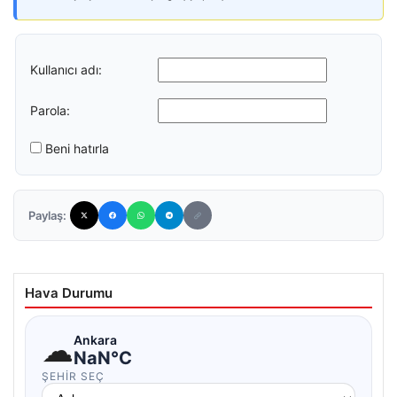
Kullanıcı adı:
Parola:
Beni hatırla
Paylaş:
Hava Durumu
☁
Ankara
NaN°C
ŞEHIR SEÇ