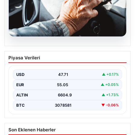
05.08.2026
Emekliye ÖTV’siz araç verilecek mi,
Piyasa Verileri
yasa çıkacak mı? Milyonlarca emekli
beklentiye girdi
USD
47.71
▲ +0.17%
EUR
55.05
▲ +0.05%
ALTIN
6604.9
▲ +1.73%
BTC
3078581
▼ -0.06%
Son Eklenen Haberler