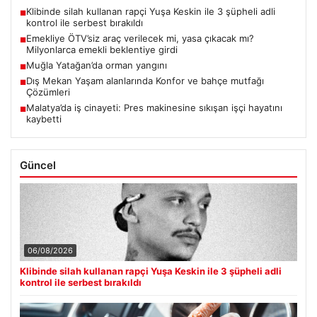
Klibinde silah kullanan rapçi Yuşa Keskin ile 3 şüpheli adli
■
kontrol ile serbest bırakıldı
Emekliye ÖTV’siz araç verilecek mi, yasa çıkacak mı?
■
Milyonlarca emekli beklentiye girdi
Muğla Yatağan’da orman yangını
■
Dış Mekan Yaşam alanlarında Konfor ve bahçe mutfağı
■
Çözümleri
Malatya’da iş cinayeti: Pres makinesine sıkışan işçi hayatını
■
kaybetti
Güncel
06/08/2026
Klibinde silah kullanan rapçi Yuşa Keskin ile 3 şüpheli adli
kontrol ile serbest bırakıldı