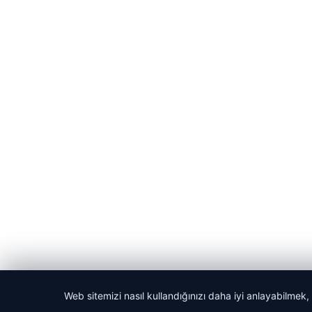
Web sitemizi nasıl kullandığınızı daha iyi anlayabilmek,
© 2026 Habercin – Güncel Haberler