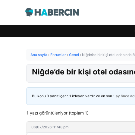
Ana sayfa
›
Forumlar
›
Genel
›
Niğde’de bir kişi otel odasında 
Niğde’de bir kişi otel odası
Bu konu 0 yanıt içerir, 1 izleyen vardır ve en son
1 ay önce
ad
1 yazı görüntüleniyor (toplam 1)
06/07/2026: 11:48 pm