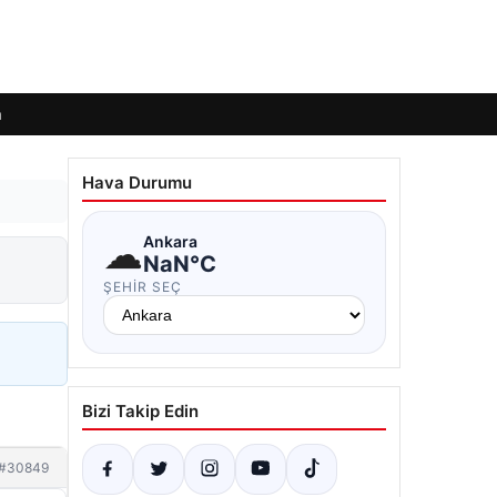
m
Hava Durumu
☁
Ankara
NaN°C
ŞEHIR SEÇ
Bizi Takip Edin
#30849