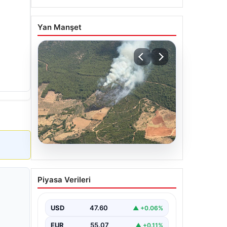
Yan Manşet
05.08.2026
Muğla Yatağan’da orman
Piyasa Verileri
yangını
USD
47.60
▲ +0.06%
EUR
55.07
▲ +0.11%