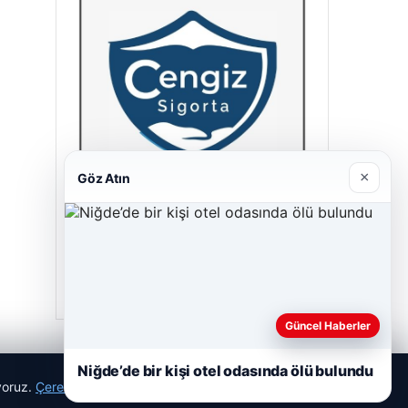
×
Göz Atın
Cengiz Sigorta
23/06/2026
Güncel Haberler
Niğde’de bir kişi otel odasında ölü bulundu
ıyoruz.
Çerez Politikamız
Reddet
Kabul Et