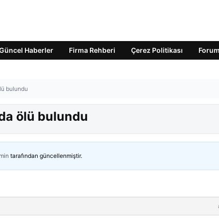
Güncel Haberler
Firma Rehberi
Çerez Politikası
Foru
ölü bulundu
nda ölü bulundu
min
tarafından güncellenmiştir.