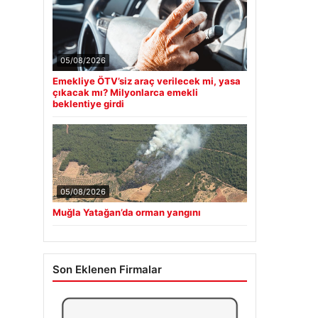
05/08/2026
Emekliye ÖTV’siz araç verilecek mi, yasa
çıkacak mı? Milyonlarca emekli
beklentiye girdi
05/08/2026
Muğla Yatağan’da orman yangını
Son Eklenen Firmalar