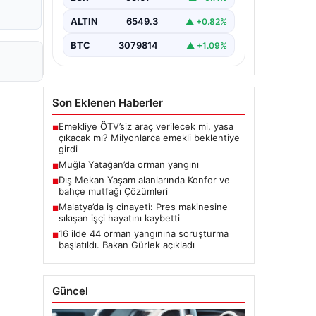
ALTIN
6549.3
▲ +0.82%
BTC
3079814
▲ +1.09%
Son Eklenen Haberler
Emekliye ÖTV’siz araç verilecek mi, yasa
■
çıkacak mı? Milyonlarca emekli beklentiye
girdi
Muğla Yatağan’da orman yangını
■
Dış Mekan Yaşam alanlarında Konfor ve
■
bahçe mutfağı Çözümleri
Malatya’da iş cinayeti: Pres makinesine
■
sıkışan işçi hayatını kaybetti
16 ilde 44 orman yangınına soruşturma
■
başlatıldı. Bakan Gürlek açıkladı
Güncel