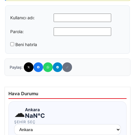
Kullanıcı adı:
Parola:
Beni hatırla
Paylaş:
Hava Durumu
☁
Ankara
NaN°C
ŞEHIR SEÇ