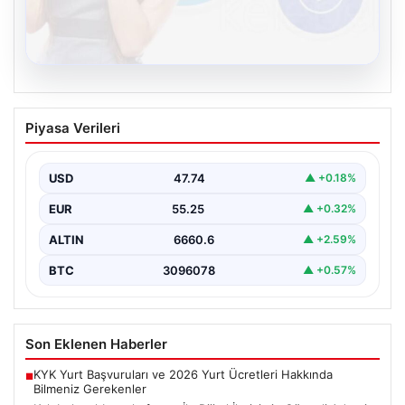
08.08.2026
Kelebek sohbet platformu İle Dijital
Piyasa Verileri
İletişimin Güvenli Adresi Ve Chat
Deneyimi
USD
47.74
▲ +0.18%
İnternet çağında insanların güvenli bir biçimde bağlantı
kurması ciddi bir önem ifade etmektedir. Günümüzde…
EUR
55.25
▲ +0.32%
ALTIN
6660.6
▲ +2.59%
BTC
3096078
▲ +0.57%
Son Eklenen Haberler
KYK Yurt Başvuruları ve 2026 Yurt Ücretleri Hakkında
■
Bilmeniz Gerekenler