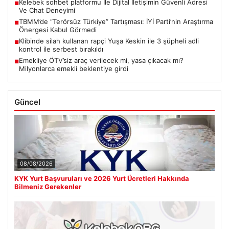
Kelebek sohbet platformu İle Dijital İletişimin Güvenli Adresi
■
Ve Chat Deneyimi
TBMM’de “Terörsüz Türkiye” Tartışması: İYİ Parti’nin Araştırma
■
Önergesi Kabul Görmedi
Klibinde silah kullanan rapçi Yuşa Keskin ile 3 şüpheli adli
■
kontrol ile serbest bırakıldı
Emekliye ÖTV’siz araç verilecek mi, yasa çıkacak mı?
■
Milyonlarca emekli beklentiye girdi
Güncel
08/08/2026
KYK Yurt Başvuruları ve 2026 Yurt Ücretleri Hakkında
Bilmeniz Gerekenler