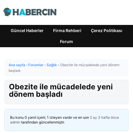
Güncel Haberler
Firma Rehberi
Çerez Politikası
Forum
Ana sayfa
›
Forumlar
›
Sağlık
›
Obezite ile mücadelede yeni dönem
başladı
Obezite ile mücadelede yeni
dönem başladı
Bu konu 0 yanıt içerir, 1 izleyen vardır ve en son
2 ay 3 hafta önce
admin
tarafından güncellenmiştir.