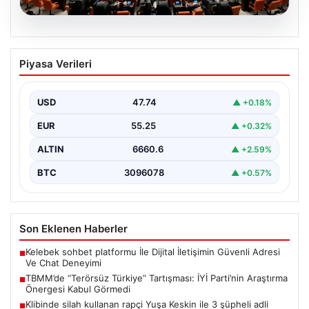
07.08.2026
TBMM’de “Terörsüz Türkiye”
Piyasa Verileri
Tartışması: İYİ Parti’nin Araştırma
Önergesi Kabul Görmedi
USD
47.74
▲ +0.18%
Türkiye Büyük Millet Meclisi Genel Kurulu'nda, İYİ Parti
tarafından sunulan ve AKP dönemindeki terörle…
EUR
55.25
▲ +0.32%
ALTIN
6660.6
▲ +2.59%
BTC
3096078
▲ +0.57%
Son Eklenen Haberler
Kelebek sohbet platformu İle Dijital İletişimin Güvenli Adresi
■
Ve Chat Deneyimi
TBMM’de “Terörsüz Türkiye” Tartışması: İYİ Parti’nin Araştırma
■
Önergesi Kabul Görmedi
Klibinde silah kullanan rapçi Yuşa Keskin ile 3 şüpheli adli
■