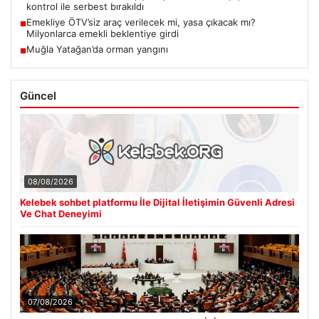
kontrol ile serbest bırakıldı
Emekliye ÖTV’siz araç verilecek mi, yasa çıkacak mı?
■
Milyonlarca emekli beklentiye girdi
Muğla Yatağan’da orman yangını
■
Güncel
08/08/2026
Kelebek sohbet platformu İle Dijital İletişimin Güvenli Adresi
Ve Chat Deneyimi
07/08/2026