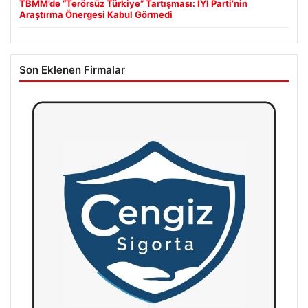
TBMM’de “Terörsüz Türkiye” Tartışması: İYİ Parti’nin
Araştırma Önergesi Kabul Görmedi
Son Eklenen Firmalar