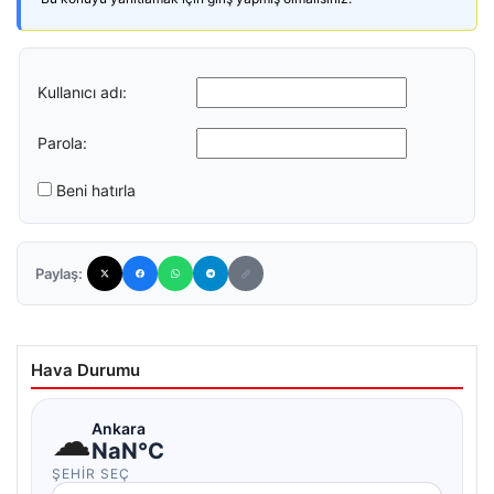
Kullanıcı adı:
Parola:
Beni hatırla
Paylaş:
Hava Durumu
☁
Ankara
NaN°C
ŞEHIR SEÇ