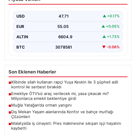
yasa çıkacak mı? Milyonlarca emekli
beklentiye girdi
USD
47.71
▲ +0.17%
EUR
55.05
▲ +0.05%
ALTIN
6604.9
▲ +1.73%
BTC
3078581
▼ -0.06%
Son Eklenen Haberler
Klibinde silah kullanan rapçi Yuşa Keskin ile 3 şüpheli adli
■
kontrol ile serbest bırakıldı
Emekliye ÖTV’siz araç verilecek mi, yasa çıkacak mı?
■
Milyonlarca emekli beklentiye girdi
Muğla Yatağan’da orman yangını
■
Dış Mekan Yaşam alanlarında Konfor ve bahçe mutfağı
■
Çözümleri
Malatya’da iş cinayeti: Pres makinesine sıkışan işçi hayatını
■
kaybetti