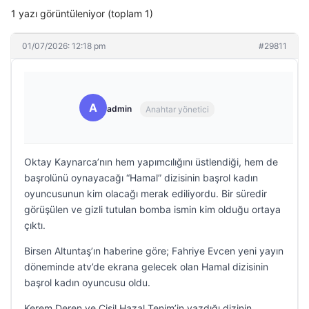
1 yazı görüntüleniyor (toplam 1)
01/07/2026: 12:18 pm
#29811
A
admin
Anahtar yönetici
Oktay Kaynarca’nın hem yapımcılığını üstlendiği, hem de
başrolünü oynayacağı “Hamal” dizisinin başrol kadın
oyuncusunun kim olacağı merak ediliyordu. Bir süredir
görüşülen ve gizli tutulan bomba ismin kim olduğu ortaya
çıktı.
Birsen Altuntaş’ın haberine göre; Fahriye Evcen yeni yayın
döneminde atv’de ekrana gelecek olan Hamal dizisinin
başrol kadın oyuncusu oldu.
Kerem Deren ve Çisil Hazal Tenim’in yazdığı dizinin