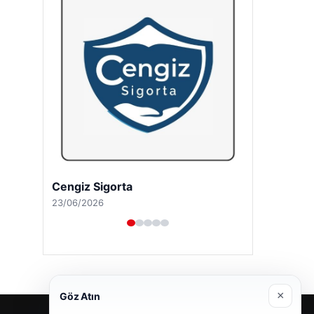
Cengiz Sigorta
23/06/2026
×
Göz Atın