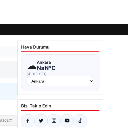
m
Hava Durumu
☁
Ankara
NaN°C
ŞEHIR SEÇ
Bizi Takip Edin
#20371