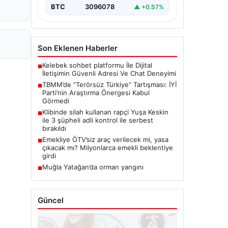
BTC
3096078
▲ +0.57%
Son Eklenen Haberler
Kelebek sohbet platformu İle Dijital
■
İletişimin Güvenli Adresi Ve Chat Deneyimi
TBMM’de “Terörsüz Türkiye” Tartışması: İYİ
■
Parti’nin Araştırma Önergesi Kabul
Görmedi
Klibinde silah kullanan rapçi Yuşa Keskin
■
ile 3 şüpheli adli kontrol ile serbest
bırakıldı
Emekliye ÖTV’siz araç verilecek mi, yasa
■
çıkacak mı? Milyonlarca emekli beklentiye
girdi
Muğla Yatağan’da orman yangını
■
Güncel