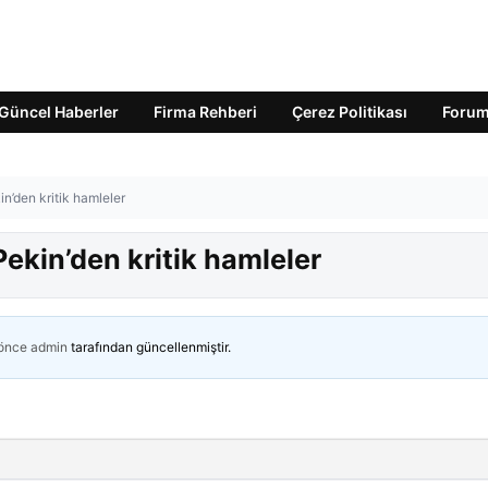
Güncel Haberler
Firma Rehberi
Çerez Politikası
Foru
n’den kritik hamleler
ekin’den kritik hamleler
 önce
admin
tarafından güncellenmiştir.