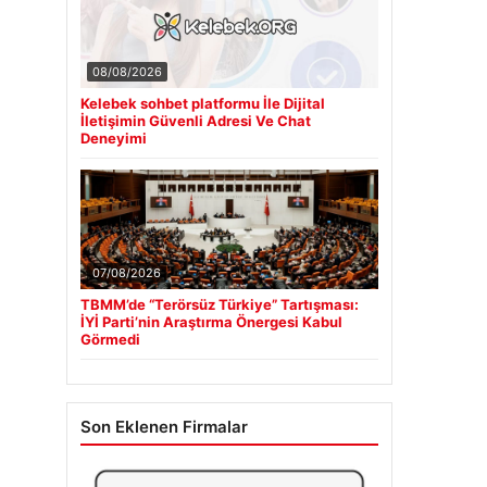
08/08/2026
Kelebek sohbet platformu İle Dijital
İletişimin Güvenli Adresi Ve Chat
Deneyimi
07/08/2026
TBMM’de “Terörsüz Türkiye” Tartışması:
İYİ Parti’nin Araştırma Önergesi Kabul
Görmedi
Son Eklenen Firmalar