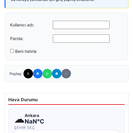
Kullanıcı adı:
Parola:
Beni hatırla
Paylaş:
Hava Durumu
☁
Ankara
NaN°C
ŞEHIR SEÇ