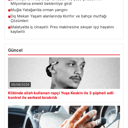
Milyonlarca emekli beklentiye girdi
Muğla Yatağan’da orman yangını
■
Dış Mekan Yaşam alanlarında Konfor ve bahçe mutfağı
■
Çözümleri
Malatya’da iş cinayeti: Pres makinesine sıkışan işçi hayatını
■
kaybetti
Güncel
06/08/2026
Klibinde silah kullanan rapçi Yuşa Keskin ile 3 şüpheli adli
kontrol ile serbest bırakıldı