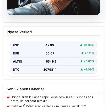
05.08.2026
Emekliye ÖTV’siz araç verilecek mi,
Piyasa Verileri
yasa çıkacak mı? Milyonlarca emekli
beklentiye girdi
USD
47.60
▲ +0.06%
EUR
55.07
▲ +0.11%
ALTIN
6549.3
▲ +0.82%
BTC
3079814
▲ +1.09%
Son Eklenen Haberler
Klibinde silah kullanan rapçi Yuşa Keskin ile 3 şüpheli adli
■
kontrol ile serbest bırakıldı
Emekliye ÖTV’siz araç verilecek mi, yasa çıkacak mı?
■