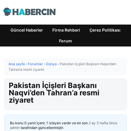
Güncel Haberler
Firma Rehberi
Çerez Politikası
Forum
Ana sayfa
›
Forumlar
›
Dünya
›
Pakistan İçişleri Başkanı Naqvi’den
Tahran’a resmi ziyaret
Pakistan İçişleri Başkanı
Naqvi’den Tahran’a resmi
ziyaret
Bu konu 0 yanıt içerir, 1 izleyen vardır ve en son
2 ay 3 hafta önce
admin
tarafından güncellenmiştir.