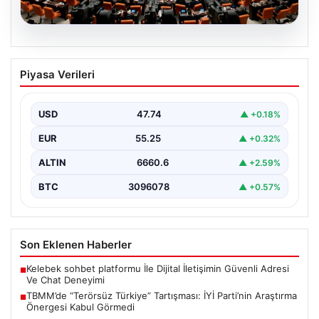
07.08.2026
TBMM’de “Terörsüz Türkiye”
Piyasa Verileri
Tartışması: İYİ Parti’nin Araştırma
Önergesi Kabul Görmedi
USD
47.74
▲ +0.18%
Türkiye Büyük Millet Meclisi Genel Kurulu'nda, İYİ Parti
tarafından sunulan ve AKP dönemindeki terörle…
EUR
55.25
▲ +0.32%
ALTIN
6660.6
▲ +2.59%
BTC
3096078
▲ +0.57%
Son Eklenen Haberler
Kelebek sohbet platformu İle Dijital İletişimin Güvenli Adresi
■
Ve Chat Deneyimi
TBMM’de “Terörsüz Türkiye” Tartışması: İYİ Parti’nin Araştırma
■
Önergesi Kabul Görmedi