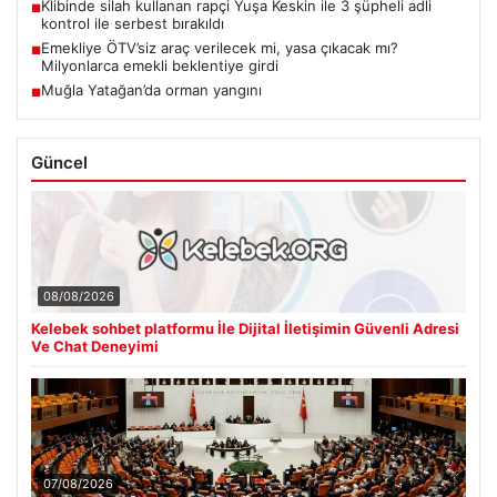
Klibinde silah kullanan rapçi Yuşa Keskin ile 3 şüpheli adli
■
kontrol ile serbest bırakıldı
Emekliye ÖTV’siz araç verilecek mi, yasa çıkacak mı?
■
Milyonlarca emekli beklentiye girdi
Muğla Yatağan’da orman yangını
■
Güncel
08/08/2026
Kelebek sohbet platformu İle Dijital İletişimin Güvenli Adresi
Ve Chat Deneyimi
07/08/2026