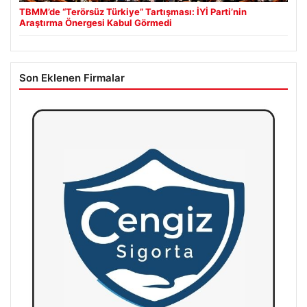
TBMM’de “Terörsüz Türkiye” Tartışması: İYİ Parti’nin
Araştırma Önergesi Kabul Görmedi
Son Eklenen Firmalar