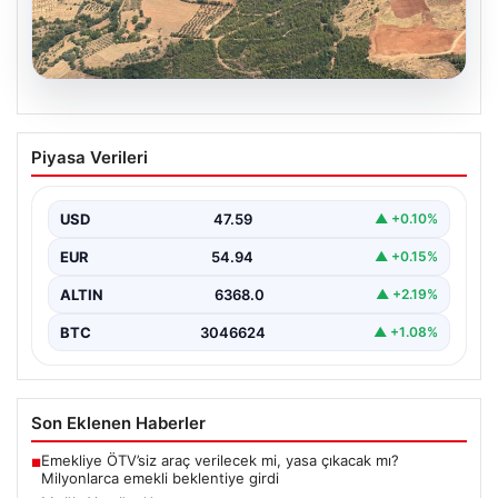
05.08.2026
Muğla Yatağan’da orman yangını
Piyasa Verileri
USD
47.59
▲ +0.10%
EUR
54.94
▲ +0.15%
ALTIN
6368.0
▲ +2.19%
BTC
3046624
▲ +1.08%
Son Eklenen Haberler
Emekliye ÖTV’siz araç verilecek mi, yasa çıkacak mı?
■
Milyonlarca emekli beklentiye girdi