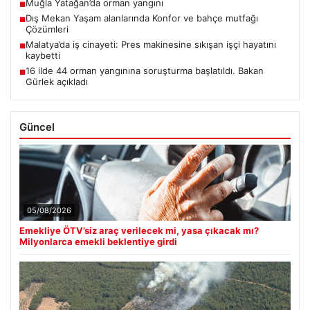
Muğla Yatağan’da orman yangını
■
Dış Mekan Yaşam alanlarında Konfor ve bahçe mutfağı
■
Çözümleri
Malatya’da iş cinayeti: Pres makinesine sıkışan işçi hayatını
■
kaybetti
16 ilde 44 orman yangınına soruşturma başlatıldı. Bakan
■
Gürlek açıkladı
Güncel
05/08/2026
Emekliye ÖTV’siz araç verilecek mi, yasa çıkacak mı?
Milyonlarca emekli beklentiye girdi