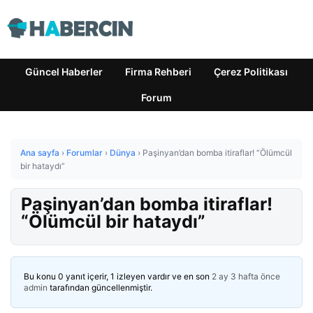
Güncel Haberler
Firma Rehberi
Çerez Politikası
Forum
Ana sayfa
›
Forumlar
›
Dünya
›
Paşinyan’dan bomba itiraflar! “Ölümcül
bir hataydı”
Paşinyan’dan bomba itiraflar!
“Ölümcül bir hataydı”
Bu konu 0 yanıt içerir, 1 izleyen vardır ve en son
2 ay 3 hafta önce
admin
tarafından güncellenmiştir.