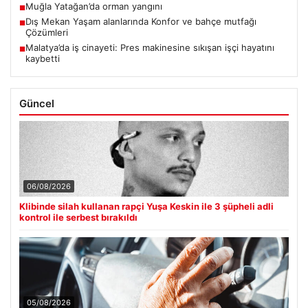
Muğla Yatağan’da orman yangını
■
Dış Mekan Yaşam alanlarında Konfor ve bahçe mutfağı
■
Çözümleri
Malatya’da iş cinayeti: Pres makinesine sıkışan işçi hayatını
■
kaybetti
Güncel
06/08/2026
Klibinde silah kullanan rapçi Yuşa Keskin ile 3 şüpheli adli
kontrol ile serbest bırakıldı
05/08/2026