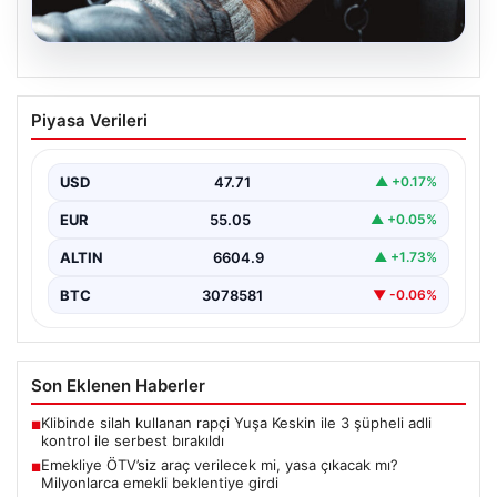
05.08.2026
Emekliye ÖTV’siz araç verilecek mi,
Piyasa Verileri
yasa çıkacak mı? Milyonlarca emekli
beklentiye girdi
USD
47.71
▲ +0.17%
EUR
55.05
▲ +0.05%
ALTIN
6604.9
▲ +1.73%
BTC
3078581
▼ -0.06%
Son Eklenen Haberler
Klibinde silah kullanan rapçi Yuşa Keskin ile 3 şüpheli adli
■
kontrol ile serbest bırakıldı
Emekliye ÖTV’siz araç verilecek mi, yasa çıkacak mı?
■
Milyonlarca emekli beklentiye girdi