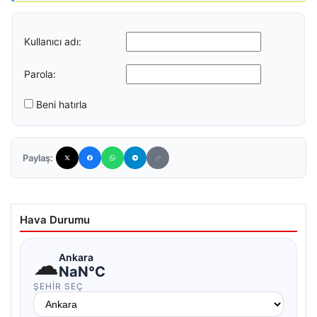
Kullanıcı adı:
Parola:
Beni hatırla
Paylaş:
Hava Durumu
☁
Ankara
NaN°C
ŞEHIR SEÇ