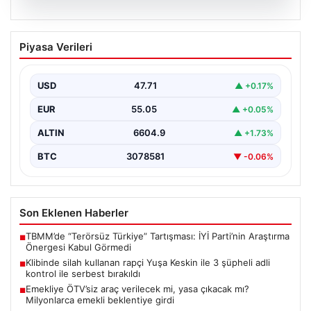
06.08.2026
Klibinde silah kullanan rapçi Yuşa
Piyasa Verileri
Keskin ile 3 şüpheli adli kontrol ile
serbest bırakıldı
USD
47.71
▲ +0.17%
EUR
55.05
▲ +0.05%
ALTIN
6604.9
▲ +1.73%
BTC
3078581
▼ -0.06%
Son Eklenen Haberler
TBMM’de “Terörsüz Türkiye” Tartışması: İYİ Parti’nin Araştırma
■
Önergesi Kabul Görmedi
Klibinde silah kullanan rapçi Yuşa Keskin ile 3 şüpheli adli
■
kontrol ile serbest bırakıldı
Emekliye ÖTV’siz araç verilecek mi, yasa çıkacak mı?
■
Milyonlarca emekli beklentiye girdi