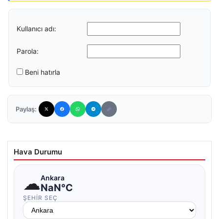
Kullanıcı adı:
Parola:
Beni hatırla
Paylaş:
Hava Durumu
☁
Ankara
NaN°C
ŞEHIR SEÇ