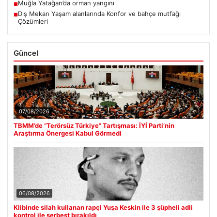
Muğla Yatağan’da orman yangını
■
Dış Mekan Yaşam alanlarında Konfor ve bahçe mutfağı
■
Çözümleri
Güncel
07/08/2026
TBMM’de “Terörsüz Türkiye” Tartışması: İYİ Parti’nin
Araştırma Önergesi Kabul Görmedi
06/08/2026
Klibinde silah kullanan rapçi Yuşa Keskin ile 3 şüpheli adli
kontrol ile serbest bırakıldı