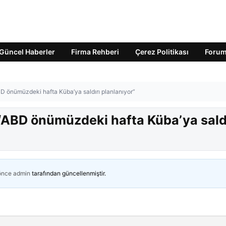
Güncel Haberler
Firma Rehberi
Çerez Politikası
Foru
BD önümüzdeki hafta Küba’ya saldırı planlanıyor”
 “ABD önümüzdeki hafta Küba’ya sald
 önce
admin
tarafından güncellenmiştir.