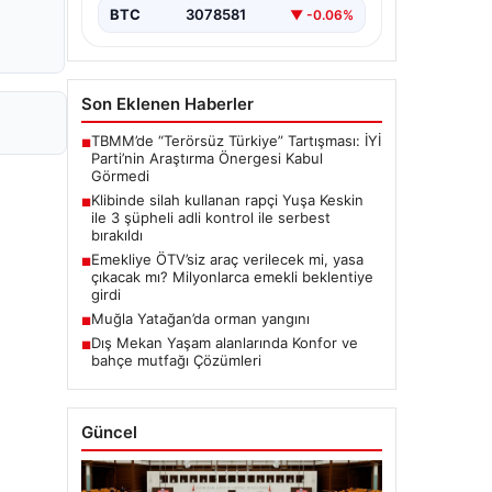
BTC
3078581
▼ -0.06%
Son Eklenen Haberler
TBMM’de “Terörsüz Türkiye” Tartışması: İYİ
■
Parti’nin Araştırma Önergesi Kabul
Görmedi
Klibinde silah kullanan rapçi Yuşa Keskin
■
ile 3 şüpheli adli kontrol ile serbest
bırakıldı
Emekliye ÖTV’siz araç verilecek mi, yasa
■
çıkacak mı? Milyonlarca emekli beklentiye
girdi
Muğla Yatağan’da orman yangını
■
Dış Mekan Yaşam alanlarında Konfor ve
■
bahçe mutfağı Çözümleri
Güncel