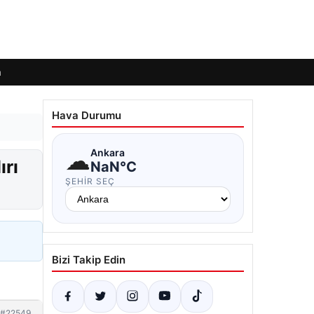
m
Hava Durumu
☁
Ankara
ırı
NaN°C
ŞEHIR SEÇ
Bizi Takip Edin
#22549