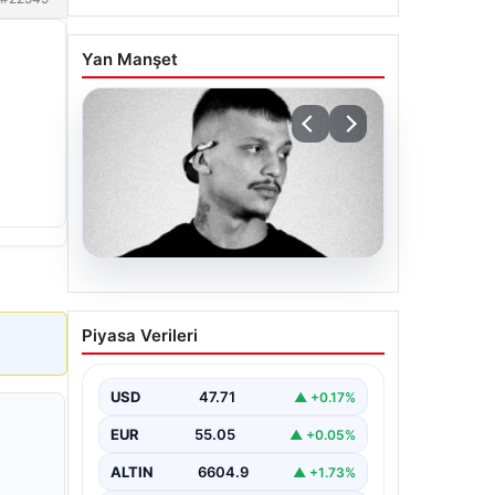
Yan Manşet
06.08.2026
Klibinde silah kullanan
Piyasa Verileri
rapçi Yuşa Keskin ile 3
şüpheli adli kontrol ile
serbest bırakıldı
USD
47.71
▲ +0.17%
EUR
55.05
▲ +0.05%
ALTIN
6604.9
▲ +1.73%