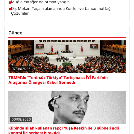
Muğla Yatağan’da orman yangını
■
Dış Mekan Yaşam alanlarında Konfor ve bahçe mutfağı
■
Çözümleri
Güncel
07/08/2026
TBMM’de “Terörsüz Türkiye” Tartışması: İYİ Parti’nin
Araştırma Önergesi Kabul Görmedi
06/08/2026
Klibinde silah kullanan rapçi Yuşa Keskin ile 3 şüpheli adli
kontrol ile serbest bırakıldı