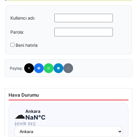
Kullanıcı adı:
Parola:
Beni hatırla
Paylaş:
Hava Durumu
☁
Ankara
NaN°C
ŞEHIR SEÇ