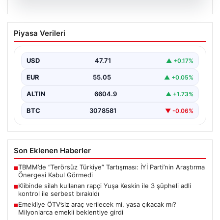
06.08.2026
Klibinde silah kullanan rapçi Yuşa
Piyasa Verileri
Keskin ile 3 şüpheli adli kontrol ile
serbest bırakıldı
USD
47.71
▲ +0.17%
EUR
55.05
▲ +0.05%
ALTIN
6604.9
▲ +1.73%
BTC
3078581
▼ -0.06%
Son Eklenen Haberler
TBMM’de “Terörsüz Türkiye” Tartışması: İYİ Parti’nin Araştırma
■
Önergesi Kabul Görmedi
Klibinde silah kullanan rapçi Yuşa Keskin ile 3 şüpheli adli
■
kontrol ile serbest bırakıldı
Emekliye ÖTV’siz araç verilecek mi, yasa çıkacak mı?
■
Milyonlarca emekli beklentiye girdi