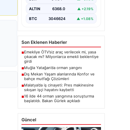
ALTIN
6368.0
▲ +2.19%
BTC
3046624
▲ +1.08%
Son Eklenen Haberler
Emekliye ÖTV’siz araç verilecek mi, yasa
■
çıkacak mı? Milyonlarca emekli beklentiye
girdi
Muğla Yatağan’da orman yangını
■
Dış Mekan Yaşam alanlarında Konfor ve
■
bahçe mutfağı Çözümleri
Malatya’da iş cinayeti: Pres makinesine
■
sıkışan işçi hayatını kaybetti
16 ilde 44 orman yangınına soruşturma
■
başlatıldı. Bakan Gürlek açıkladı
Güncel