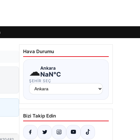
m
Hava Durumu
☁
Ankara
NaN°C
ŞEHIR SEÇ
Bizi Takip Edin
#20482