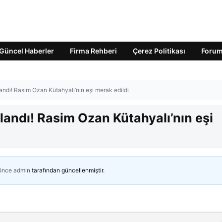
Güncel Haberler
Firma Rehberi
Çerez Politikası
Foru
ndı! Rasim Ozan Kütahyalı’nın eşi merak edildi
andı! Rasim Ozan Kütahyalı’nın eşi
 önce
admin
tarafından güncellenmiştir.