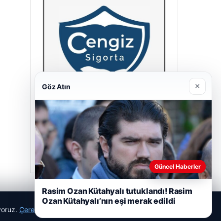
×
Göz Atın
Cengiz Sigorta
23/06/2026
Güncel Haberler
Rasim Ozan Kütahyalı tutuklandı! Rasim
Ozan Kütahyalı’nın eşi merak edildi
ıyoruz.
Çerez Politikamız
Reddet
Kabul Et