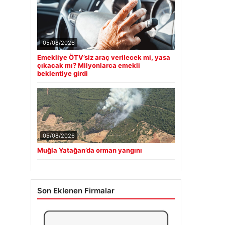
05/08/2026
Emekliye ÖTV’siz araç verilecek mi, yasa
çıkacak mı? Milyonlarca emekli
beklentiye girdi
05/08/2026
Muğla Yatağan’da orman yangını
Son Eklenen Firmalar