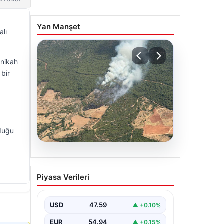
Yan Manşet
alı
 nikah
 bir
lduğu
05.08.2026
Muğla Yatağan’da orman
Piyasa Verileri
yangını
USD
47.59
▲ +0.10%
EUR
54.94
▲ +0.15%