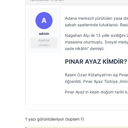
Adana merkezli yürütülen yasa dı
A
sabah saatlerinde tutuklandı. Rasi
admin
Nagehan Alçı ile 13 yıllık evliliği
Anahtar
masasına oturmuştu. Sosyal medya 
yönetici
sade nikâhtı” demişti.
PINAR AYAZ KİMDİR?
Rasim Ozan Kütahyalı’nın eşi Pına
öğrenildi. Pınar Ayaz Türkiye Jimn
Pınar Ayaz’ın kesin doğum tarihi 
1 yazı görüntüleniyor (toplam 1)