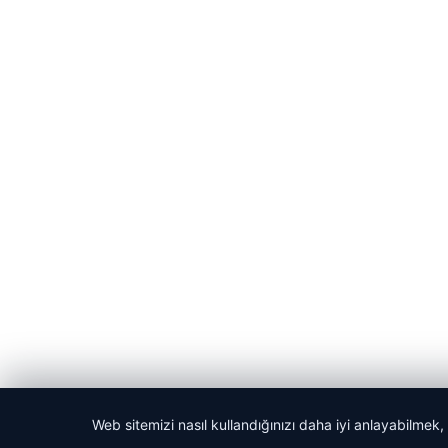
Web sitemizi nasıl kullandığınızı daha iyi anlayabilmek,
© 2026 Habercin – Güncel Haberler