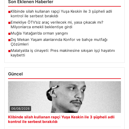
Son Eklenen Haberler
Klibinde silah kullanan rapçi Yuşa Keskin ile 3 şüpheli adli
■
kontrol ile serbest bırakıldı
Emekliye ÖTV’siz araç verilecek mi, yasa çıkacak mı?
■
Milyonlarca emekli beklentiye girdi
Muğla Yatağan’da orman yangını
■
Dış Mekan Yaşam alanlarında Konfor ve bahçe mutfağı
■
Çözümleri
Malatya’da iş cinayeti: Pres makinesine sıkışan işçi hayatını
■
kaybetti
Güncel
06/08/2026
Klibinde silah kullanan rapçi Yuşa Keskin ile 3 şüpheli adli
kontrol ile serbest bırakıldı