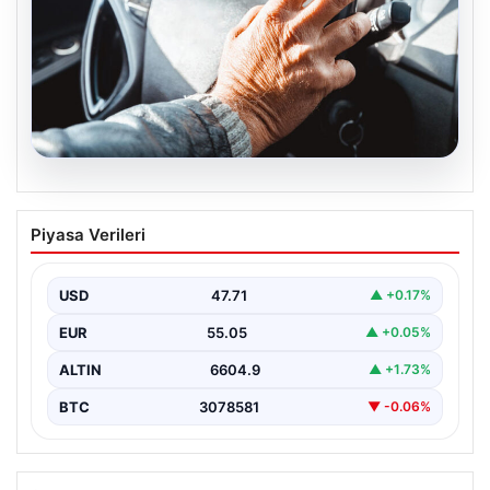
05.08.2026
Emekliye ÖTV’siz araç verilecek mi,
Piyasa Verileri
yasa çıkacak mı? Milyonlarca emekli
beklentiye girdi
USD
47.71
▲ +0.17%
EUR
55.05
▲ +0.05%
ALTIN
6604.9
▲ +1.73%
BTC
3078581
▼ -0.06%