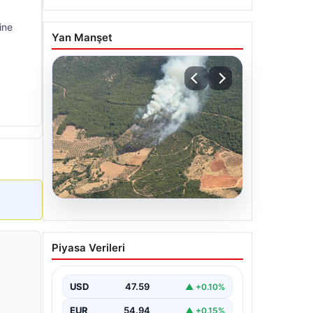
ine
Yan Manşet
05.08.2026
Muğla Yatağan’da orman
Piyasa Verileri
yangını
USD
47.59
▲ +0.10%
EUR
54.94
▲ +0.15%