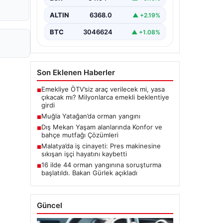
ALTIN
6368.0
▲ +2.19%
BTC
3046624
▲ +1.08%
Son Eklenen Haberler
Emekliye ÖTV’siz araç verilecek mi, yasa
■
çıkacak mı? Milyonlarca emekli beklentiye
girdi
Muğla Yatağan’da orman yangını
■
Dış Mekan Yaşam alanlarında Konfor ve
■
bahçe mutfağı Çözümleri
Malatya’da iş cinayeti: Pres makinesine
■
sıkışan işçi hayatını kaybetti
16 ilde 44 orman yangınına soruşturma
■
başlatıldı. Bakan Gürlek açıkladı
Güncel