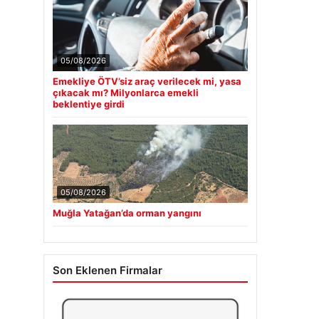
05/08/2026
Emekliye ÖTV’siz araç verilecek mi, yasa
çıkacak mı? Milyonlarca emekli
beklentiye girdi
05/08/2026
Muğla Yatağan’da orman yangını
Son Eklenen Firmalar