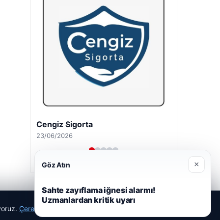
Cengiz Sigorta
23/06/2026
×
Göz Atın
Sahte zayıflama iğnesi alarmı!
Uzmanlardan kritik uyarı
ıyoruz.
Çerez Politikamız
Reddet
Kabul Et