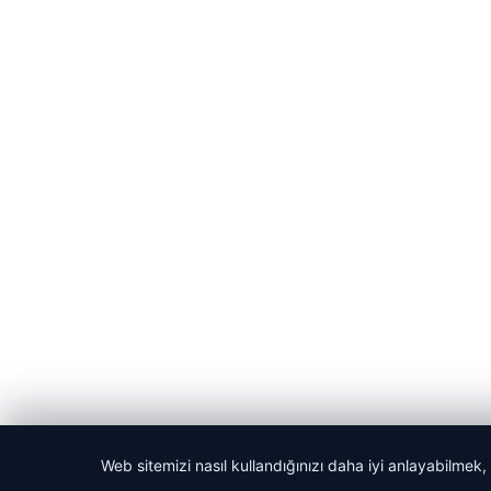
Web sitemizi nasıl kullandığınızı daha iyi anlayabilmek,
© 2026 Habercin – Güncel Haberler