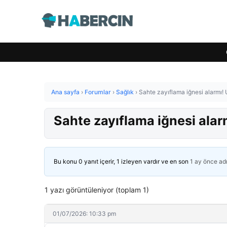
Ana sayfa
›
Forumlar
›
Sağlık
›
Sahte zayıflama iğnesi alarmı! 
Sahte zayıflama iğnesi alar
Bu konu 0 yanıt içerir, 1 izleyen vardır ve en son
1 ay önce
ad
1 yazı görüntüleniyor (toplam 1)
01/07/2026: 10:33 pm