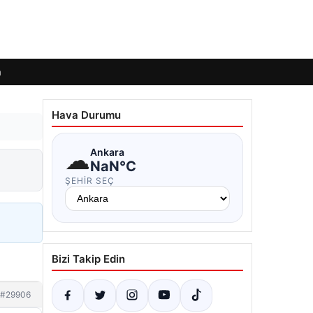
m
Hava Durumu
☁
Ankara
NaN°C
ŞEHIR SEÇ
Bizi Takip Edin
#29906