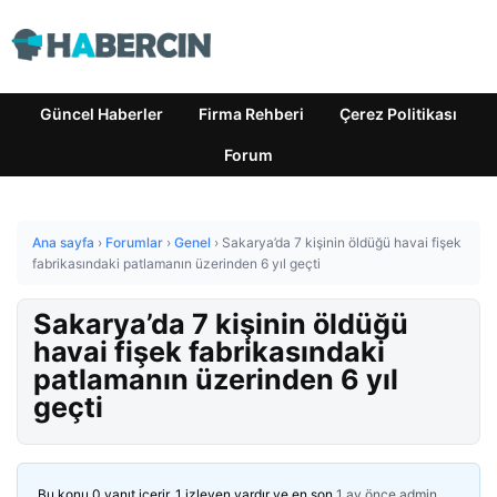
Güncel Haberler
Firma Rehberi
Çerez Politikası
Forum
Ana sayfa
›
Forumlar
›
Genel
›
Sakarya’da 7 kişinin öldüğü havai fişek
fabrikasındaki patlamanın üzerinden 6 yıl geçti
Sakarya’da 7 kişinin öldüğü
havai fişek fabrikasındaki
patlamanın üzerinden 6 yıl
geçti
Bu konu 0 yanıt içerir, 1 izleyen vardır ve en son
1 ay önce
admin