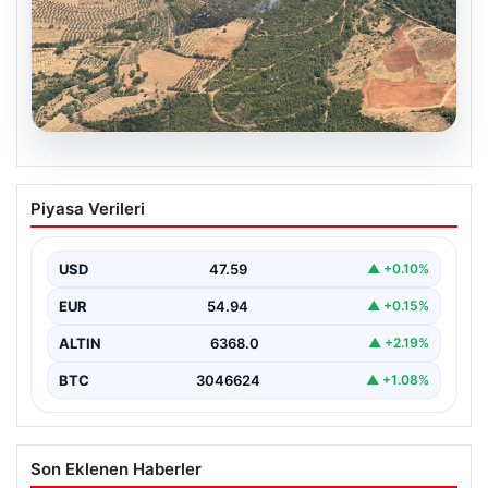
05.08.2026
Muğla Yatağan’da orman yangını
Piyasa Verileri
USD
47.59
▲ +0.10%
EUR
54.94
▲ +0.15%
ALTIN
6368.0
▲ +2.19%
BTC
3046624
▲ +1.08%
Son Eklenen Haberler