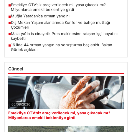
Emekliye ÖTV’siz araç verilecek mi, yasa çıkacak mı?
■
Milyonlarca emekli beklentiye girdi
Muğla Yatağan’da orman yangını
■
Dış Mekan Yaşam alanlarında Konfor ve bahçe mutfağı
■
Çözümleri
Malatya’da iş cinayeti: Pres makinesine sıkışan işçi hayatını
■
kaybetti
16 ilde 44 orman yangınına soruşturma başlatıldı. Bakan
■
Gürlek açıkladı
Güncel
05/08/2026
Emekliye ÖTV’siz araç verilecek mi, yasa çıkacak mı?
Milyonlarca emekli beklentiye girdi