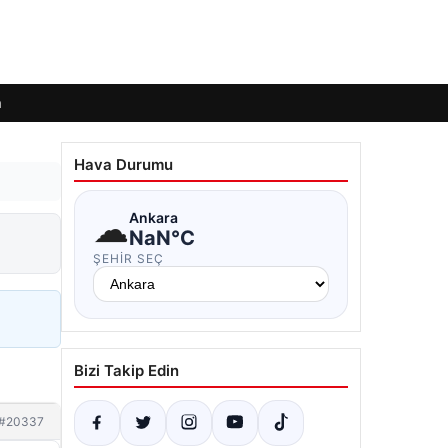
m
Hava Durumu
☁
Ankara
NaN°C
ŞEHIR SEÇ
Bizi Takip Edin
#20337