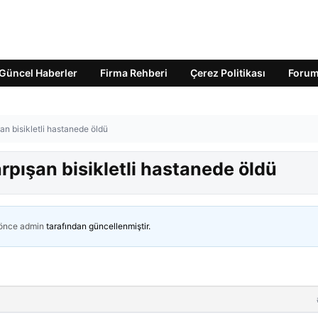
Güncel Haberler
Firma Rehberi
Çerez Politikası
Foru
an bisikletli hastanede öldü
rpışan bisikletli hastanede öldü
 önce
admin
tarafından güncellenmiştir.