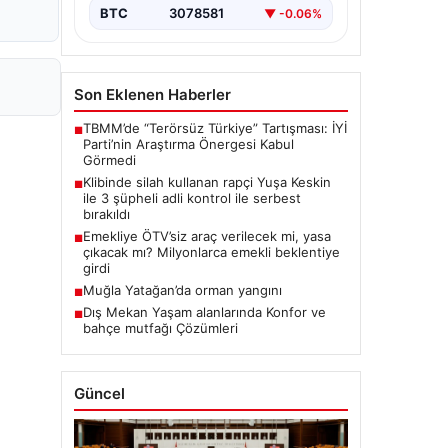
BTC
3078581
▼ -0.06%
Son Eklenen Haberler
TBMM’de “Terörsüz Türkiye” Tartışması: İYİ
■
Parti’nin Araştırma Önergesi Kabul
Görmedi
Klibinde silah kullanan rapçi Yuşa Keskin
■
ile 3 şüpheli adli kontrol ile serbest
bırakıldı
Emekliye ÖTV’siz araç verilecek mi, yasa
■
çıkacak mı? Milyonlarca emekli beklentiye
girdi
Muğla Yatağan’da orman yangını
■
Dış Mekan Yaşam alanlarında Konfor ve
■
bahçe mutfağı Çözümleri
Güncel