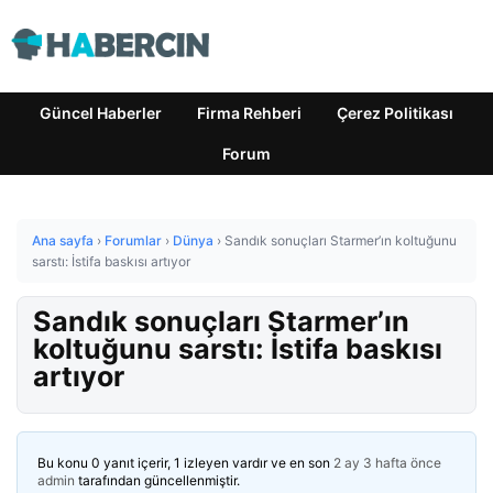
Güncel Haberler
Firma Rehberi
Çerez Politikası
Forum
Ana sayfa
›
Forumlar
›
Dünya
›
Sandık sonuçları Starmer’ın koltuğunu
sarstı: İstifa baskısı artıyor
Sandık sonuçları Starmer’ın
koltuğunu sarstı: İstifa baskısı
artıyor
Bu konu 0 yanıt içerir, 1 izleyen vardır ve en son
2 ay 3 hafta önce
admin
tarafından güncellenmiştir.