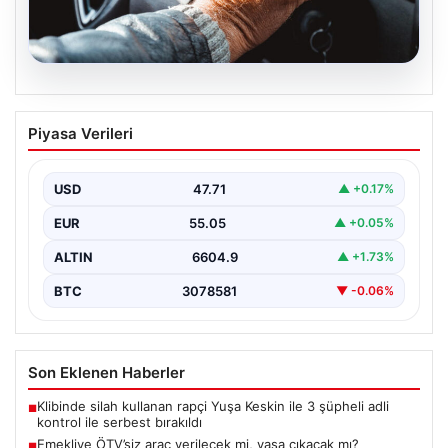
05.08.2026
Emekliye ÖTV’siz araç verilecek mi,
Piyasa Verileri
yasa çıkacak mı? Milyonlarca emekli
beklentiye girdi
USD
47.71
▲ +0.17%
EUR
55.05
▲ +0.05%
ALTIN
6604.9
▲ +1.73%
BTC
3078581
▼ -0.06%
Son Eklenen Haberler
Klibinde silah kullanan rapçi Yuşa Keskin ile 3 şüpheli adli
■
kontrol ile serbest bırakıldı
Emekliye ÖTV’siz araç verilecek mi, yasa çıkacak mı?
■