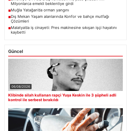
Milyonlarca emekli beklentiye girdi
Muğla Yatağan’da orman yangını
■
Dış Mekan Yaşam alanlarında Konfor ve bahçe mutfağı
■
Çözümleri
Malatya’da iş cinayeti: Pres makinesine sıkışan işçi hayatını
■
kaybetti
Güncel
06/08/2026
Klibinde silah kullanan rapçi Yuşa Keskin ile 3 şüpheli adli
kontrol ile serbest bırakıldı