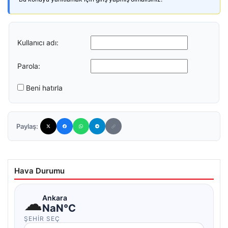
Kullanıcı adı:
Parola:
Beni hatırla
Paylaş:
Hava Durumu
☁
Ankara
NaN°C
ŞEHIR SEÇ