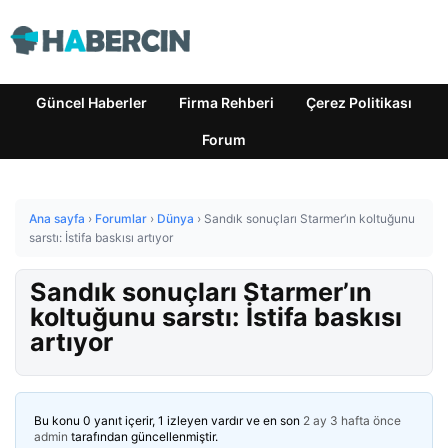
Güncel Haberler
Firma Rehberi
Çerez Politikası
Forum
Ana sayfa
›
Forumlar
›
Dünya
›
Sandık sonuçları Starmer’ın koltuğunu
sarstı: İstifa baskısı artıyor
Sandık sonuçları Starmer’ın
koltuğunu sarstı: İstifa baskısı
artıyor
Bu konu 0 yanıt içerir, 1 izleyen vardır ve en son
2 ay 3 hafta önce
admin
tarafından güncellenmiştir.