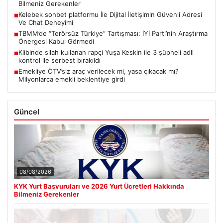
Bilmeniz Gerekenler
Kelebek sohbet platformu İle Dijital İletişimin Güvenli Adresi
■
Ve Chat Deneyimi
TBMM’de “Terörsüz Türkiye” Tartışması: İYİ Parti’nin Araştırma
■
Önergesi Kabul Görmedi
Klibinde silah kullanan rapçi Yuşa Keskin ile 3 şüpheli adli
■
kontrol ile serbest bırakıldı
Emekliye ÖTV’siz araç verilecek mi, yasa çıkacak mı?
■
Milyonlarca emekli beklentiye girdi
Güncel
08/08/2026
KYK Yurt Başvuruları ve 2026 Yurt Ücretleri Hakkında
Bilmeniz Gerekenler