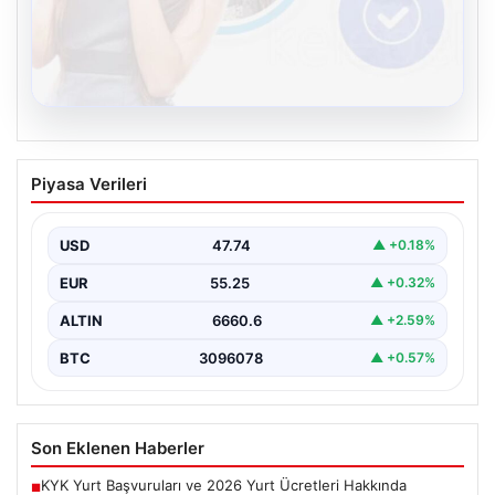
08.08.2026
Kelebek sohbet platformu İle Dijital
Piyasa Verileri
İletişimin Güvenli Adresi Ve Chat
Deneyimi
USD
47.74
▲ +0.18%
İnternet çağında insanların güvenli bir biçimde bağlantı
kurması ciddi bir önem ifade etmektedir. Günümüzde…
EUR
55.25
▲ +0.32%
ALTIN
6660.6
▲ +2.59%
BTC
3096078
▲ +0.57%
Son Eklenen Haberler
KYK Yurt Başvuruları ve 2026 Yurt Ücretleri Hakkında
■