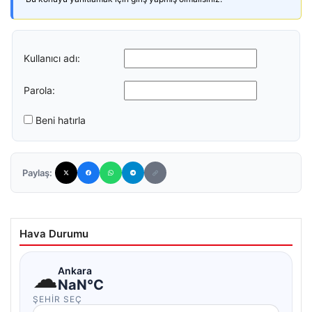
Kullanıcı adı:
Parola:
Beni hatırla
Paylaş:
Hava Durumu
☁
Ankara
NaN°C
ŞEHIR SEÇ