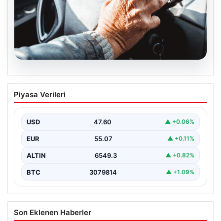
05.08.2026
Emekliye ÖTV’siz araç verilecek mi,
Piyasa Verileri
yasa çıkacak mı? Milyonlarca emekli
beklentiye girdi
USD
47.60
▲ +0.06%
EUR
55.07
▲ +0.11%
ALTIN
6549.3
▲ +0.82%
BTC
3079814
▲ +1.09%
Son Eklenen Haberler