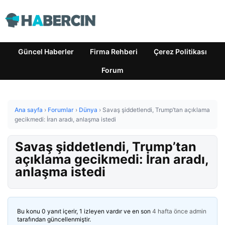
Güncel Haberler
Firma Rehberi
Çerez Politikası
Forum
Ana sayfa
›
Forumlar
›
Dünya
›
Savaş şiddetlendi, Trump’tan açıklama
gecikmedi: İran aradı, anlaşma istedi
Savaş şiddetlendi, Trump’tan
açıklama gecikmedi: İran aradı,
anlaşma istedi
Bu konu 0 yanıt içerir, 1 izleyen vardır ve en son
4 hafta önce
admin
tarafından güncellenmiştir.