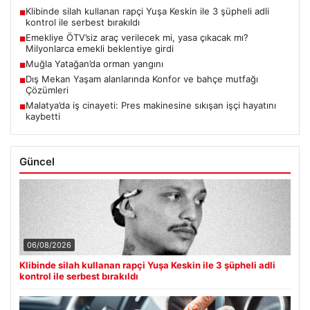
Klibinde silah kullanan rapçi Yuşa Keskin ile 3 şüpheli adli
■
kontrol ile serbest bırakıldı
Emekliye ÖTV’siz araç verilecek mi, yasa çıkacak mı?
■
Milyonlarca emekli beklentiye girdi
Muğla Yatağan’da orman yangını
■
Dış Mekan Yaşam alanlarında Konfor ve bahçe mutfağı
■
Çözümleri
Malatya’da iş cinayeti: Pres makinesine sıkışan işçi hayatını
■
kaybetti
Güncel
06/08/2026
Klibinde silah kullanan rapçi Yuşa Keskin ile 3 şüpheli adli
kontrol ile serbest bırakıldı