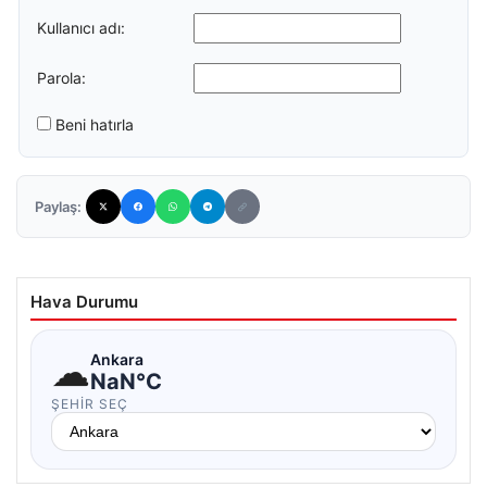
Kullanıcı adı:
Parola:
Beni hatırla
Paylaş:
Hava Durumu
☁
Ankara
NaN°C
ŞEHIR SEÇ