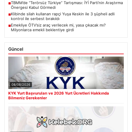
TBMM’de “Terörsüz Türkiye” Tartışması: İYİ Parti’nin Araştırma
■
Önergesi Kabul Görmedi
Klibinde silah kullanan rapçi Yuşa Keskin ile 3 şüpheli adli
■
kontrol ile serbest bırakıldı
Emekliye ÖTV’siz araç verilecek mi, yasa çıkacak mı?
■
Milyonlarca emekli beklentiye girdi
Güncel
08/08/2026
KYK Yurt Başvuruları ve 2026 Yurt Ücretleri Hakkında
Bilmeniz Gerekenler