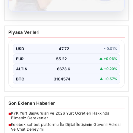
08.08.2026
Kelebek sohbet platformu İle Dijital
Piyasa Verileri
İletişimin Güvenli Adresi Ve Chat
Deneyimi
USD
47.72
• 0.01%
İnternet çağında insanların güvenli bir biçimde bağlantı
kurması ciddi bir önem ifade etmektedir. Günümüzde…
EUR
55.22
▲ +0.06%
ALTIN
6673.6
▲ +0.20%
BTC
3104574
▲ +0.57%
Son Eklenen Haberler
KYK Yurt Başvuruları ve 2026 Yurt Ücretleri Hakkında
■
Bilmeniz Gerekenler
Kelebek sohbet platformu İle Dijital İletişimin Güvenli Adresi
■
Ve Chat Deneyimi