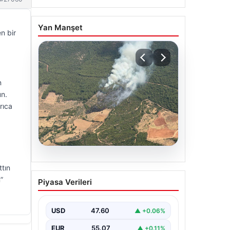
Yan Manşet
n bir
n
un.
rıca
05.08.2026
ttın
Muğla Yatağan’da orman
”
Piyasa Verileri
yangını
USD
47.60
▲ +0.06%
EUR
55.07
▲ +0.11%