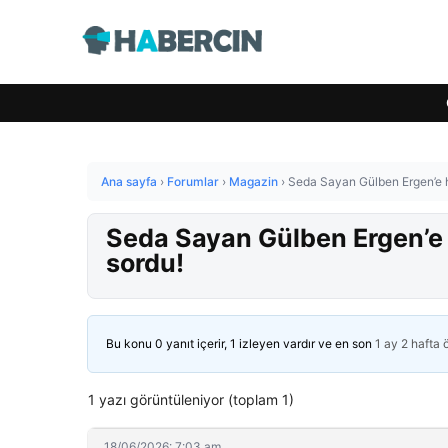
Ana sayfa
›
Forumlar
›
Magazin
›
Seda Sayan Gülben Ergen’e he
Seda Sayan Gülben Ergen’e h
sordu!
Bu konu 0 yanıt içerir, 1 izleyen vardır ve en son
1 ay 2 hafta
1 yazı görüntüleniyor (toplam 1)
18/06/2026: 7:03 am