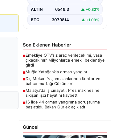
ALTIN
6549.3
▲ +0.82%
BTC
3079814
▲ +1.09%
Son Eklenen Haberler
Emekliye ÖTV’siz araç verilecek mi, yasa
■
çıkacak mı? Milyonlarca emekli beklentiye
girdi
Muğla Yatağan’da orman yangını
■
Dış Mekan Yaşam alanlarında Konfor ve
■
bahçe mutfağı Çözümleri
Malatya’da iş cinayeti: Pres makinesine
■
sıkışan işçi hayatını kaybetti
16 ilde 44 orman yangınına soruşturma
■
başlatıldı. Bakan Gürlek açıkladı
Güncel