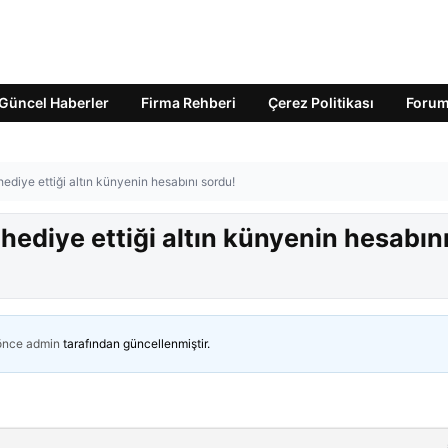
Güncel Haberler
Firma Rehberi
Çerez Politikası
Foru
diye ettiği altın künyenin hesabını sordu!
ediye ettiği altın künyenin hesabın
 önce
admin
tarafından güncellenmiştir.