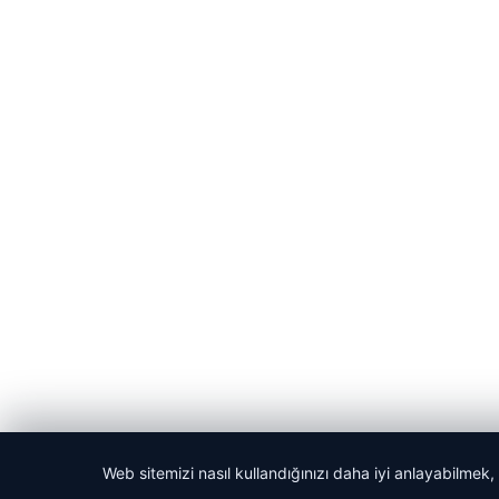
Web sitemizi nasıl kullandığınızı daha iyi anlayabilmek,
© 2026 Habercin – Güncel Haberler