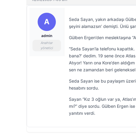
Seda Sayan, yakın arkadaşı Gülben 
A
şeyini alamazsın’ demişti. Ünlü ş
admin
Gülben Ergen’den meslektaşına ‘’Atm
Anahtar
yönetici
“Seda Sayan’la telefonu kapattık. 
bana?’ dedim. 19 sene önce Atlas 
Atıyor! Yarın ona Kore’den aldığı
sen ne zamandan beri geleneksel tı
Seda Sayan ise bu paylaşım üzerin
hesabını sordu.
Sayan “Kız 3 oğlun var ya, Atlas’ı
mı?” diye sordu. Gülben Ergen ise
yanıtını verdi.