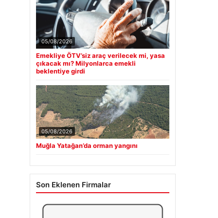
05/08/2026
Emekliye ÖTV’siz araç verilecek mi, yasa
çıkacak mı? Milyonlarca emekli
beklentiye girdi
05/08/2026
Muğla Yatağan’da orman yangını
Son Eklenen Firmalar