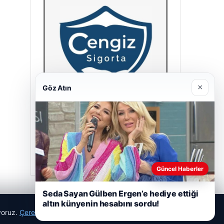
×
Göz Atın
Cengiz Sigorta
23/06/2026
Güncel Haberler
Seda Sayan Gülben Ergen’e hediye ettiği
altın künyenin hesabını sordu!
ıyoruz.
Çerez Politikamız
Reddet
Kabul Et