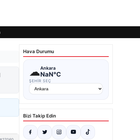
m
Hava Durumu
☁
Ankara
ı
NaN°C
ŞEHIR SEÇ
Bizi Takip Edin
#27060