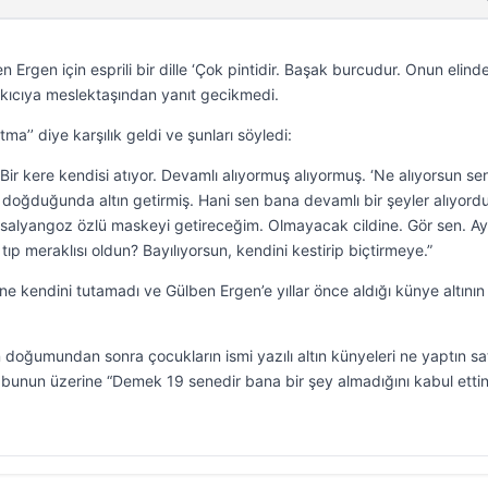
Ergen için esprili bir dille ‘Çok pintidir. Başak burcudur. Onun elinde
arkıcıya meslektaşından yanıt gecikmedi.
a’’ diye karşılık geldi ve şunları söyledi:
Bir kere kendisi atıyor. Devamlı alıyormuş alıyormuş. ‘Ne alıyorsun se
doğduğunda altın getirmiş. Hani sen bana devamlı bir şeyler alıyord
m salyangoz özlü maskeyi getireceğim. Olmayacak cildine. Gör sen. Ay
p meraklısı oldun? Bayılıyorsun, kendini kestirip biçtirmeye.”
e kendini tutamadı ve Gülben Ergen’e yıllar önce aldığı künye altının
n doğumundan sonra çocukların ismi yazılı altın künyeleri ne yaptın sa
 bunun üzerine “Demek 19 senedir bana bir şey almadığını kabul ettin