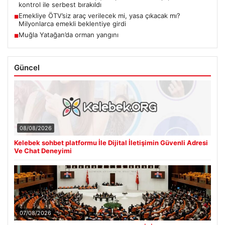
kontrol ile serbest bırakıldı
Emekliye ÖTV’siz araç verilecek mi, yasa çıkacak mı?
■
Milyonlarca emekli beklentiye girdi
Muğla Yatağan’da orman yangını
■
Güncel
08/08/2026
Kelebek sohbet platformu İle Dijital İletişimin Güvenli Adresi
Ve Chat Deneyimi
07/08/2026