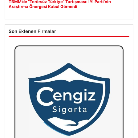
TBMM’de “Terörsüz Türkiye” Tartışması: İYİ Parti’nin
Araştırma Önergesi Kabul Görmedi
Son Eklenen Firmalar