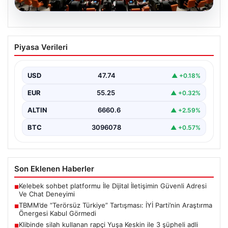
07.08.2026
TBMM’de “Terörsüz Türkiye”
Piyasa Verileri
Tartışması: İYİ Parti’nin Araştırma
Önergesi Kabul Görmedi
USD
47.74
▲ +0.18%
Türkiye Büyük Millet Meclisi Genel Kurulu'nda, İYİ Parti
tarafından sunulan ve AKP dönemindeki terörle…
EUR
55.25
▲ +0.32%
ALTIN
6660.6
▲ +2.59%
BTC
3096078
▲ +0.57%
Son Eklenen Haberler
Kelebek sohbet platformu İle Dijital İletişimin Güvenli Adresi
■
Ve Chat Deneyimi
TBMM’de “Terörsüz Türkiye” Tartışması: İYİ Parti’nin Araştırma
■
Önergesi Kabul Görmedi
Klibinde silah kullanan rapçi Yuşa Keskin ile 3 şüpheli adli
■