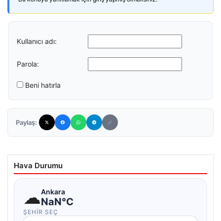
Kullanıcı adı:
Parola:
Beni hatırla
Paylaş:
Hava Durumu
☁
Ankara
NaN°C
ŞEHIR SEÇ