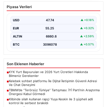
Kelebek sohbet platformu İle Dijital
Piyasa Verileri
İletişimin Güvenli Adresi Ve Chat
Deneyimi
USD
47.74
▲ +0.18%
İnternet çağında insanların güvenli bir biçimde bağlantı
kurması ciddi bir önem ifade etmektedir. Günümüzde…
EUR
55.25
▲ +0.32%
ALTIN
6660.6
▲ +2.59%
BTC
3096078
▲ +0.57%
Son Eklenen Haberler
KYK Yurt Başvuruları ve 2026 Yurt Ücretleri Hakkında
■
Bilmeniz Gerekenler
Kelebek sohbet platformu İle Dijital İletişimin Güvenli Adresi
■
Ve Chat Deneyimi
TBMM’de “Terörsüz Türkiye” Tartışması: İYİ Parti’nin Araştırma
■
Önergesi Kabul Görmedi
Klibinde silah kullanan rapçi Yuşa Keskin ile 3 şüpheli adli
■
kontrol ile serbest bırakıldı