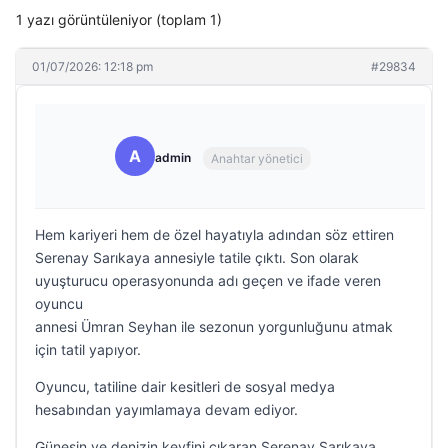
1 yazı görüntüleniyor (toplam 1)
01/07/2026: 12:18 pm
#29834
A
admin
Anahtar yönetici
Hem kariyeri hem de özel hayatıyla adından söz ettiren
Serenay Sarıkaya annesiyle tatile çıktı. Son olarak
uyuşturucu operasyonunda adı geçen ve ifade veren
oyuncu
annesi Ümran Seyhan ile sezonun yorgunluğunu atmak
için tatil yapıyor.
Oyuncu, tatiline dair kesitleri de sosyal medya
hesabından yayımlamaya devam ediyor.
Güneşin ve denizin keyfini çıkaran Serenay Sarıkaya,