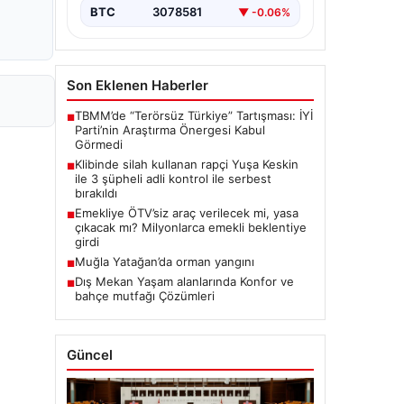
BTC
3078581
▼ -0.06%
Son Eklenen Haberler
TBMM’de “Terörsüz Türkiye” Tartışması: İYİ
■
Parti’nin Araştırma Önergesi Kabul
Görmedi
Klibinde silah kullanan rapçi Yuşa Keskin
■
ile 3 şüpheli adli kontrol ile serbest
bırakıldı
Emekliye ÖTV’siz araç verilecek mi, yasa
■
çıkacak mı? Milyonlarca emekli beklentiye
girdi
Muğla Yatağan’da orman yangını
■
Dış Mekan Yaşam alanlarında Konfor ve
■
bahçe mutfağı Çözümleri
Güncel