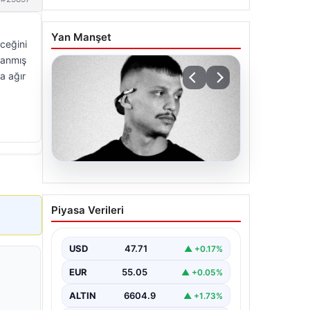
Yan Manşet
eceğini
ılanmış
a ağır
06.08.2026
Klibinde silah kullanan
Piyasa Verileri
rapçi Yuşa Keskin ile 3
şüpheli adli kontrol ile
serbest bırakıldı
USD
47.71
▲ +0.17%
EUR
55.05
▲ +0.05%
ALTIN
6604.9
▲ +1.73%