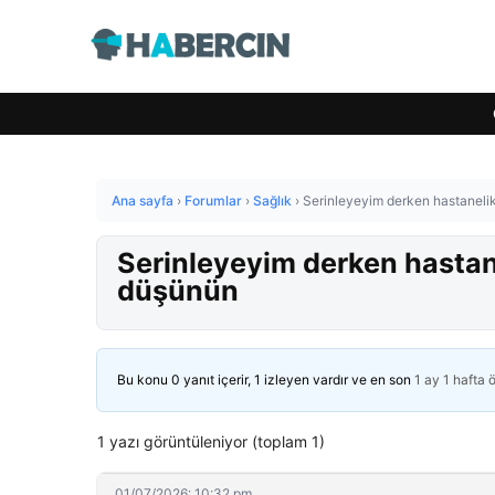
Ana sayfa
›
Forumlar
›
Sağlık
›
Serinleyeyim derken hastanelik
Serinleyeyim derken hastane
düşünün
Bu konu 0 yanıt içerir, 1 izleyen vardır ve en son
1 ay 1 hafta 
1 yazı görüntüleniyor (toplam 1)
01/07/2026: 10:32 pm