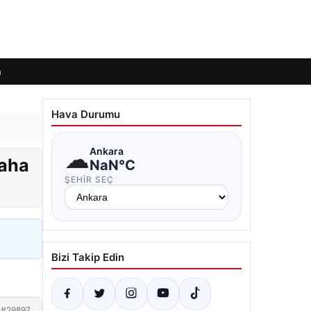
m
Hava Durumu
☁
Ankara
daha
NaN°C
ŞEHIR SEÇ
Bizi Takip Edin
#29897