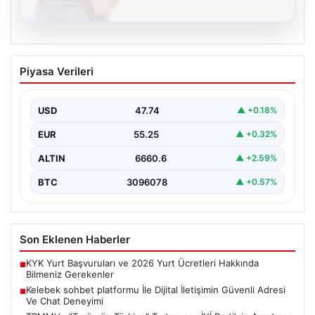
08.08.2026
Kelebek sohbet platformu İle Dijital
Piyasa Verileri
İletişimin Güvenli Adresi Ve Chat
Deneyimi
USD
47.74
▲ +0.18%
İnternet çağında insanların güvenli bir biçimde bağlantı
kurması ciddi bir önem ifade etmektedir. Günümüzde…
EUR
55.25
▲ +0.32%
ALTIN
6660.6
▲ +2.59%
BTC
3096078
▲ +0.57%
Son Eklenen Haberler
KYK Yurt Başvuruları ve 2026 Yurt Ücretleri Hakkında
■
Bilmeniz Gerekenler
Kelebek sohbet platformu İle Dijital İletişimin Güvenli Adresi
■
Ve Chat Deneyimi