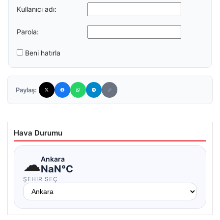
Kullanıcı adı:
Parola:
Beni hatırla
Paylaş:
Hava Durumu
☁
Ankara
NaN°C
ŞEHIR SEÇ