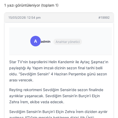
1 yazı görüntüleniyor (toplam 1)
15/05/2026: 12:54 pm
#19992
A
admin
Anahtar yönetici
Star TV’nin başrollerini Helin Kandemir ile Aytaç Şaşmaz’ın
paylaştığı Ay Yapım imzalı dizinin sezon final tarihi belli
oldu. “Sevdiğim Sensin” 4 Haziran Perşembe günü sezon
arası verecek.
Reyting rekortmeni Sevdiğim Sensin’de sezon finalinde
ayrılıklar yaşanacak. Sevdiğim Sensin’in Burçin’i Elçin
Zehra İrem, ekibe veda edecek.
Sevdiğim Sensin’in Burçin’i Elçin Zehra İrem diziden ayrılır
ayrılmaz ATV’nin merakla beklenen dizisi Altı Üstü