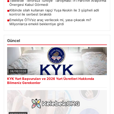
TBMM’de “Terörsüz Türkiye” Tartışması: İYİ Parti’nin Araştırma
■
Önergesi Kabul Görmedi
Klibinde silah kullanan rapçi Yuşa Keskin ile 3 şüpheli adli
■
kontrol ile serbest bırakıldı
Emekliye ÖTV’siz araç verilecek mi, yasa çıkacak mı?
■
Milyonlarca emekli beklentiye girdi
Güncel
08/08/2026
KYK Yurt Başvuruları ve 2026 Yurt Ücretleri Hakkında
Bilmeniz Gerekenler