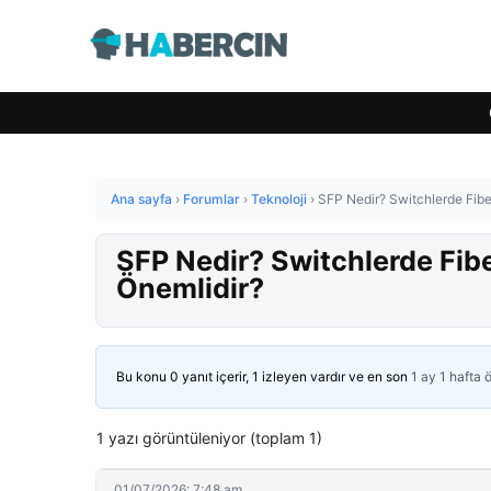
Ana sayfa
›
Forumlar
›
Teknoloji
›
SFP Nedir? Switchlerde Fibe
SFP Nedir? Switchlerde Fib
Önemlidir?
Bu konu 0 yanıt içerir, 1 izleyen vardır ve en son
1 ay 1 hafta 
1 yazı görüntüleniyor (toplam 1)
01/07/2026: 7:48 am