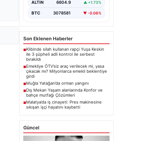
ALTIN
6604.9
▲ +1.73%
BTC
3078581
▼ -0.06%
Son Eklenen Haberler
Klibinde silah kullanan rapçi Yuşa Keskin
■
ile 3 şüpheli adli kontrol ile serbest
bırakıldı
Emekliye ÖTV’siz araç verilecek mi, yasa
■
çıkacak mı? Milyonlarca emekli beklentiye
girdi
Muğla Yatağan’da orman yangını
■
Dış Mekan Yaşam alanlarında Konfor ve
■
bahçe mutfağı Çözümleri
Malatya’da iş cinayeti: Pres makinesine
■
sıkışan işçi hayatını kaybetti
Güncel