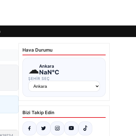
m
Hava Durumu
☁
Ankara
NaN°C
ŞEHIR SEÇ
Bizi Takip Edin
#29734