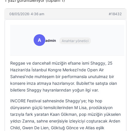
1 yazı görüntüleniyor (toplam 1)
08/05/2026: 4:36 am
#18432
A
admin
Anahtar yönetici
Reggae ve dancehall müziğin efsane ismi Shaggy, 25
Haziran’da İstanbul Kongre Merkezi’nde Open Air
Sahnesi’nde muhteşem bir performansla unutulmaz bir
konsere imza atmaya hazırlanıyor. Bubilet’te satışta olan
biletlere Shaggy hayranlarından yoğun ilgi var.
INCORE Festival sahnesinde Shaggy’ye; hip hop
dünyasının güçlü temsilcilerinden M Lisa, prodüksiyon
tarzıyla fark yaratan Kaan Gökman, pop müziğin yükselen
yıldızı Zanna, sahne enerjisiyle izleyiciyi coşturacak Arden
Child, Gwen De Lien, Göktuğ Gönce ve Atlas eşlik