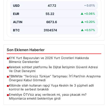
USD
47.72
• 0.01%
İnternet çağında insanların güvenli bir biçimde bağlantı
kurması ciddi bir önem ifade etmektedir. Günümüzde…
EUR
55.22
▲ +0.06%
ALTIN
6673.6
▲ +0.20%
BTC
3104574
▲ +0.57%
Son Eklenen Haberler
KYK Yurt Başvuruları ve 2026 Yurt Ücretleri Hakkında
■
Bilmeniz Gerekenler
Kelebek sohbet platformu İle Dijital İletişimin Güvenli Adresi
■
Ve Chat Deneyimi
TBMM’de “Terörsüz Türkiye” Tartışması: İYİ Parti’nin Araştırma
■
Önergesi Kabul Görmedi
Klibinde silah kullanan rapçi Yuşa Keskin ile 3 şüpheli adli
■
kontrol ile serbest bırakıldı
Emekliye ÖTV’siz araç verilecek mi, yasa çıkacak mı?
■
Milyonlarca emekli beklentiye girdi