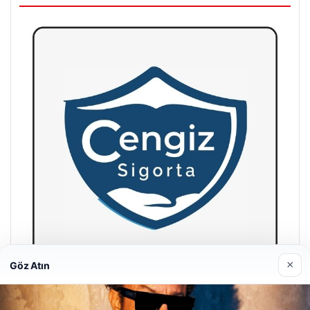
×
Göz Atın
Hastaş Beton