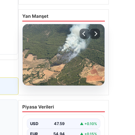
Yan Manşet
05.08.2026
Muğla Yatağan’da orman
Piyasa Verileri
yangını
USD
47.59
▲ +0.10%
EUR
54.94
▲ +0.15%