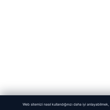
Web sitemizi nasıl kullandığınızı daha iyi anlayabilmek,
© 2026 Habercin – Güncel Haberler