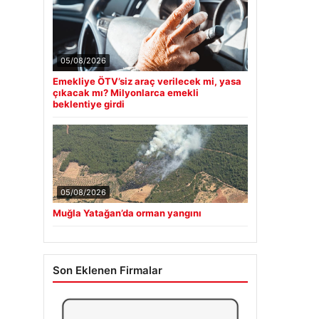
05/08/2026
Emekliye ÖTV’siz araç verilecek mi, yasa
çıkacak mı? Milyonlarca emekli
beklentiye girdi
05/08/2026
Muğla Yatağan’da orman yangını
Son Eklenen Firmalar