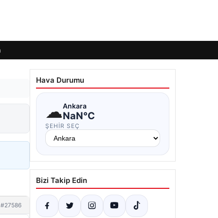
m
Hava Durumu
☁
Ankara
NaN°C
ŞEHIR SEÇ
Bizi Takip Edin
#27586