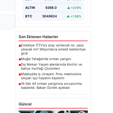
ALTIN
6368.0
▲ +2.19%
BTC
3046624
▲ +1.08%
Son Eklenen Haberler
Emekliye ÖTV’siz araç verilecek mi, yasa
■
çıkacak mı? Milyonlarca emekli beklentiye
girdi
Muğla Yatağan’da orman yangını
■
Dış Mekan Yaşam alanlarında Konfor ve
■
bahçe mutfağı Çözümleri
Malatya’da iş cinayeti: Pres makinesine
■
sıkışan işçi hayatını kaybetti
16 ilde 44 orman yangınına soruşturma
■
başlatıldı. Bakan Gürlek açıkladı
Güncel