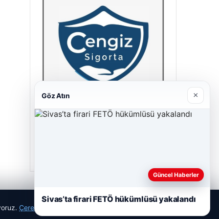
×
Göz Atın
Cengiz Sigorta
23/06/2026
Güncel Haberler
Sivas’ta firari FETÖ hükümlüsü yakalandı
ıyoruz.
Çerez Politikamız
Reddet
Kabul Et