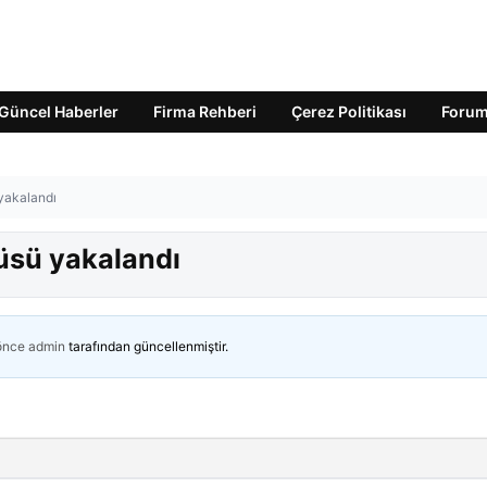
Güncel Haberler
Firma Rehberi
Çerez Politikası
Foru
 yakalandı
lüsü yakalandı
 önce
admin
tarafından güncellenmiştir.