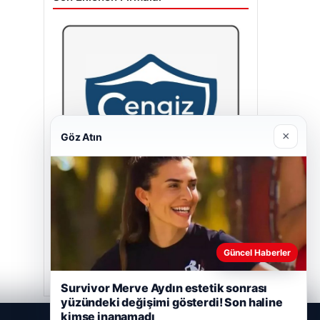
×
Göz Atın
Cengiz Sigorta
23/06/2026
Güncel Haberler
Survivor Merve Aydın estetik sonrası
yüzündeki değişimi gösterdi! Son haline
kimse inanamadı