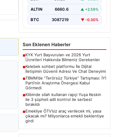
bir biçimde bağlantı kurması ciddi bir
önem ifade etmektedir.
ALTIN
6660.6
▲ +2.59%
Günümüzde…
BTC
3087219
▼ -0.30%
Son Eklenen Haberler
KYK Yurt Başvuruları ve 2026 Yurt
■
Ücretleri Hakkında Bilmeniz Gerekenler
Kelebek sohbet platformu İle Dijital
■
İletişimin Güvenli Adresi Ve Chat Deneyimi
TBMM’de “Terörsüz Türkiye” Tartışması: İYİ
■
Parti’nin Araştırma Önergesi Kabul
Görmedi
Klibinde silah kullanan rapçi Yuşa Keskin
■
ile 3 şüpheli adli kontrol ile serbest
bırakıldı
Emekliye ÖTV’siz araç verilecek mi, yasa
■
çıkacak mı? Milyonlarca emekli beklentiye
girdi