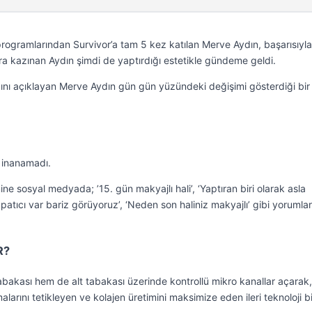
 programlarından Survivor’a tam 5 kez katılan Merve Aydın, başarısıyla
ra kazınan Aydın şimdi de yaptırdığı estetikle gündeme geldi.
ğını açıklayan Merve Aydın gün gün yüzündeki değişimi gösterdiği bir
 inanamadı.
e sosyal medyada; ’15. gün makyajlı hali’, ‘Yaptıran biri olarak asla
patıcı var bariz görüyoruz’, ‘Neden son haliniz makyajlı’ gibi yorumlar
R?
tabakası hem de alt tabakası üzerinde kontrollü mikro kanallar açarak,
rını tetikleyen ve kolajen üretimini maksimize eden ileri teknoloji bi