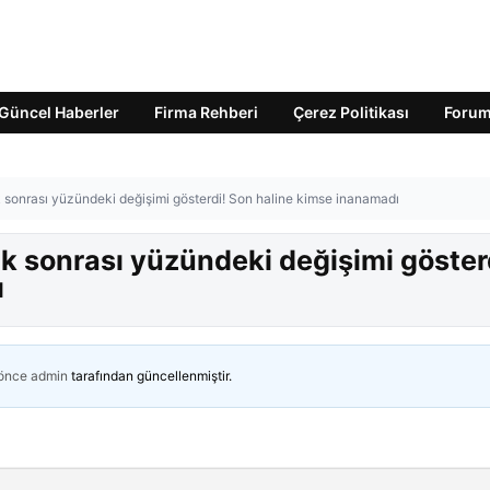
Güncel Haberler
Firma Rehberi
Çerez Politikası
Foru
 sonrası yüzündeki değişimi gösterdi! Son haline kimse inanamadı
k sonrası yüzündeki değişimi göster
ı
 önce
admin
tarafından güncellenmiştir.