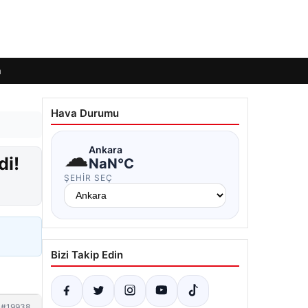
m
Hava Durumu
☁
Ankara
di!
NaN°C
ŞEHIR SEÇ
Bizi Takip Edin
#19938