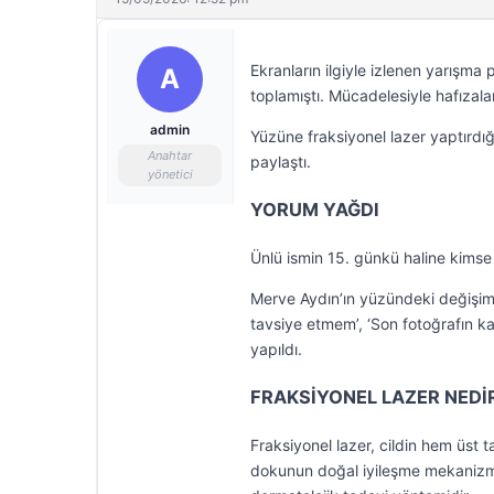
Ekranların ilgiyle izlenen yarışma
A
toplamıştı. Mücadelesiyle hafızala
admin
Yüzüne fraksiyonel lazer yaptırdı
Anahtar
paylaştı.
yönetici
YORUM YAĞDI
Ünlü ismin 15. günkü haline kimse
Merve Aydın’ın yüzündeki değişimin
tavsiye etmem’, ‘Son fotoğrafın ka
yapıldı.
FRAKSİYONEL LAZER NEDİ
Fraksiyonel lazer, cildin hem üst 
dokunun doğal iyileşme mekanizmala