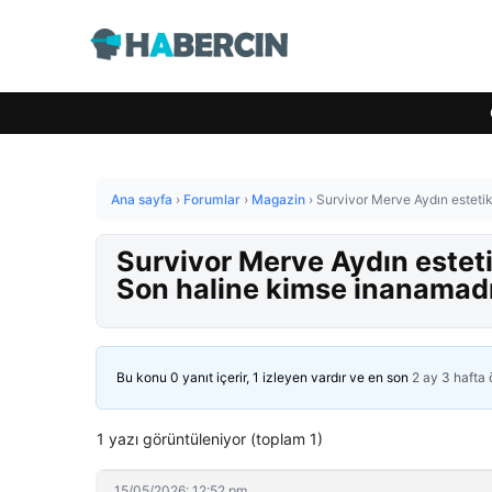
Ana sayfa
›
Forumlar
›
Magazin
›
Survivor Merve Aydın estetik
Survivor Merve Aydın esteti
Son haline kimse inanamad
Bu konu 0 yanıt içerir, 1 izleyen vardır ve en son
2 ay 3 hafta
1 yazı görüntüleniyor (toplam 1)
15/05/2026: 12:52 pm