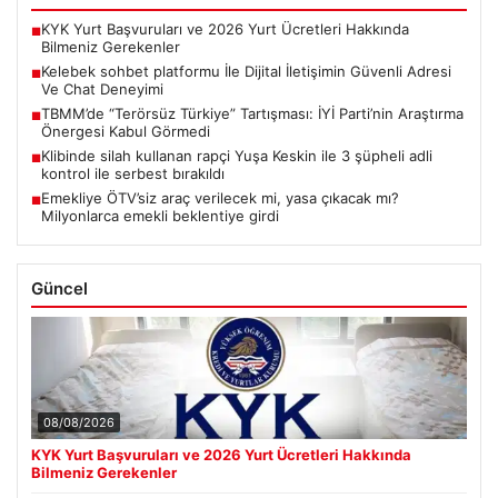
KYK Yurt Başvuruları ve 2026 Yurt Ücretleri Hakkında
■
Bilmeniz Gerekenler
Kelebek sohbet platformu İle Dijital İletişimin Güvenli Adresi
■
Ve Chat Deneyimi
TBMM’de “Terörsüz Türkiye” Tartışması: İYİ Parti’nin Araştırma
■
Önergesi Kabul Görmedi
Klibinde silah kullanan rapçi Yuşa Keskin ile 3 şüpheli adli
■
kontrol ile serbest bırakıldı
Emekliye ÖTV’siz araç verilecek mi, yasa çıkacak mı?
■
Milyonlarca emekli beklentiye girdi
Güncel
08/08/2026
KYK Yurt Başvuruları ve 2026 Yurt Ücretleri Hakkında
Bilmeniz Gerekenler