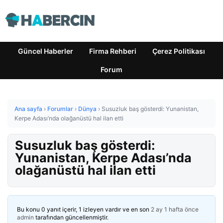
Güncel Haberler
Firma Rehberi
Çerez Politikası
Forum
Ana sayfa
›
Forumlar
›
Dünya
›
Susuzluk baş gösterdi: Yunanistan,
Kerpe Adası’nda olağanüstü hal ilan etti
Susuzluk baş gösterdi:
Yunanistan, Kerpe Adası’nda
olağanüstü hal ilan etti
Bu konu 0 yanıt içerir, 1 izleyen vardır ve en son
2 ay 1 hafta önce
admin
tarafından güncellenmiştir.