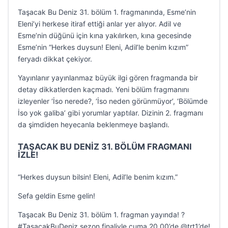
Taşacak Bu Deniz 31. bölüm 1. fragmanında, Esme’nin
Eleni’yi herkese itiraf ettiği anlar yer alıyor. Adil ve
Esme’nin düğünü için kına yakılırken, kına gecesinde
Esme’nin “Herkes duysun! Eleni, Adil’le benim kızım”
feryadı dikkat çekiyor.
Yayınlanır yayınlanmaz büyük ilgi gören fragmanda bir
detay dikkatlerden kaçmadı. Yeni bölüm fragmanını
izleyenler ‘İso nerede?, ‘İso neden görünmüyor’, ‘Bölümde
İso yok galiba’ gibi yorumlar yaptılar. Dizinin 2. fragmanı
da şimdiden heyecanla beklenmeye başlandı.
TAŞACAK BU DENİZ 31. BÖLÜM FRAGMANI
İZLE!
“Herkes duysun bilsin! Eleni, Adil’le benim kızım.”
Sefa geldin Esme gelin!
Taşacak Bu Deniz 31. bölüm 1. fragman yayında! ?
#TaşacakBuDeniz sezon finaliyle cuma 20.00’de @trt1’de!