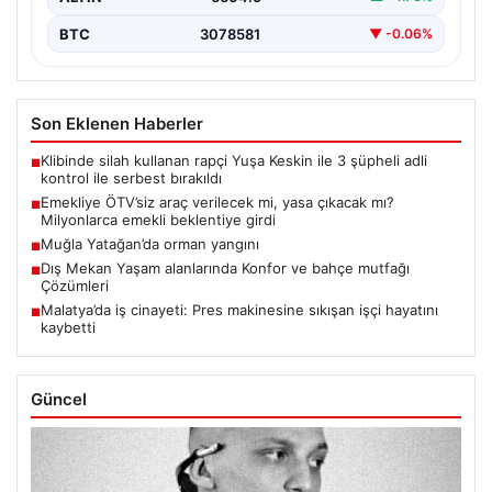
BTC
3078581
▼ -0.06%
Son Eklenen Haberler
Klibinde silah kullanan rapçi Yuşa Keskin ile 3 şüpheli adli
■
kontrol ile serbest bırakıldı
Emekliye ÖTV’siz araç verilecek mi, yasa çıkacak mı?
■
Milyonlarca emekli beklentiye girdi
Muğla Yatağan’da orman yangını
■
Dış Mekan Yaşam alanlarında Konfor ve bahçe mutfağı
■
Çözümleri
Malatya’da iş cinayeti: Pres makinesine sıkışan işçi hayatını
■
kaybetti
Güncel