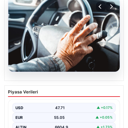
05.08.2026
Emekliye ÖTV’siz araç verilecek mi,
Piyasa Verileri
yasa çıkacak mı? Milyonlarca emekli
beklentiye girdi
USD
47.71
▲ +0.17%
EUR
55.05
▲ +0.05%
ALTIN
6604.9
▲ +1.73%