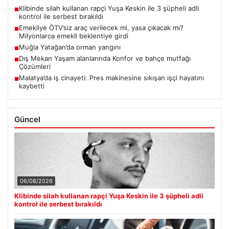
Klibinde silah kullanan rapçi Yuşa Keskin ile 3 şüpheli adli
■
kontrol ile serbest bırakıldı
Emekliye ÖTV’siz araç verilecek mi, yasa çıkacak mı?
■
Milyonlarca emekli beklentiye girdi
Muğla Yatağan’da orman yangını
■
Dış Mekan Yaşam alanlarında Konfor ve bahçe mutfağı
■
Çözümleri
Malatya’da iş cinayeti: Pres makinesine sıkışan işçi hayatını
■
kaybetti
Güncel
06/08/2026
Klibinde silah kullanan rapçi Yuşa Keskin ile 3 şüpheli adli
kontrol ile serbest bırakıldı