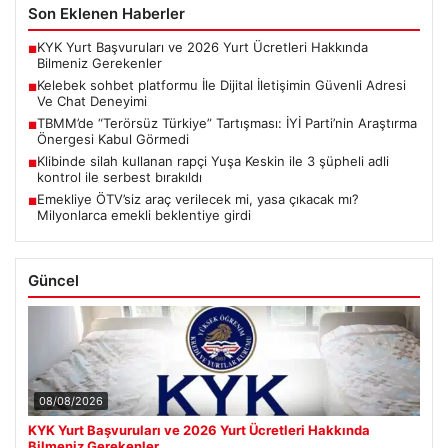
Son Eklenen Haberler
KYK Yurt Başvuruları ve 2026 Yurt Ücretleri Hakkında
■
Bilmeniz Gerekenler
Kelebek sohbet platformu İle Dijital İletişimin Güvenli Adresi
■
Ve Chat Deneyimi
TBMM’de “Terörsüz Türkiye” Tartışması: İYİ Parti’nin Araştırma
■
Önergesi Kabul Görmedi
Klibinde silah kullanan rapçi Yuşa Keskin ile 3 şüpheli adli
■
kontrol ile serbest bırakıldı
Emekliye ÖTV’siz araç verilecek mi, yasa çıkacak mı?
■
Milyonlarca emekli beklentiye girdi
Güncel
08/08/2026
KYK Yurt Başvuruları ve 2026 Yurt Ücretleri Hakkında
Bilmeniz Gerekenler