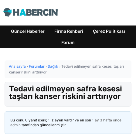
Güncel Haberler
Firma Rehberi
Çerez Politikası
Forum
Ana sayfa
›
Forumlar
›
Sağlık
›
Tedavi edilmeyen safra kesesi taşları
kanser riskini arttırıyor
Tedavi edilmeyen safra kesesi
taşları kanser riskini arttırıyor
Bu konu 0 yanıt içerir, 1 izleyen vardır ve en son
1 ay 3 hafta önce
admin
tarafından güncellenmiştir.