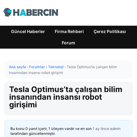
Güncel Haberler
Firma Rehberi
Çerez Politikası
Forum
Ana sayfa
›
Forumlar
›
Teknoloji
›
Tesla Optimus’ta çalışan bilim
insanından insansı robot girişimi
Tesla Optimus’ta çalışan bilim
insanından insansı robot
girişimi
Bu konu 0 yanıt içerir, 1 izleyen vardır ve en son
1 ay önce
admin
tarafından güncellenmiştir.