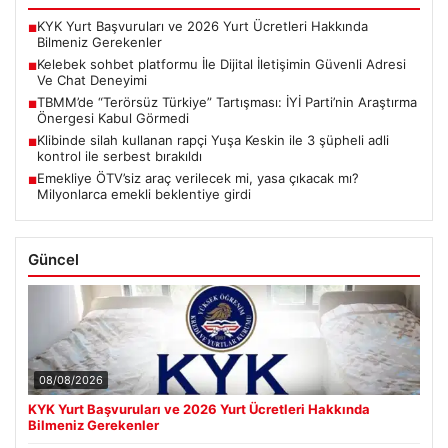
KYK Yurt Başvuruları ve 2026 Yurt Ücretleri Hakkında
■
Bilmeniz Gerekenler
Kelebek sohbet platformu İle Dijital İletişimin Güvenli Adresi
■
Ve Chat Deneyimi
TBMM’de “Terörsüz Türkiye” Tartışması: İYİ Parti’nin Araştırma
■
Önergesi Kabul Görmedi
Klibinde silah kullanan rapçi Yuşa Keskin ile 3 şüpheli adli
■
kontrol ile serbest bırakıldı
Emekliye ÖTV’siz araç verilecek mi, yasa çıkacak mı?
■
Milyonlarca emekli beklentiye girdi
Güncel
08/08/2026
KYK Yurt Başvuruları ve 2026 Yurt Ücretleri Hakkında
Bilmeniz Gerekenler