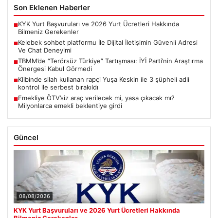
Son Eklenen Haberler
KYK Yurt Başvuruları ve 2026 Yurt Ücretleri Hakkında
■
Bilmeniz Gerekenler
Kelebek sohbet platformu İle Dijital İletişimin Güvenli Adresi
■
Ve Chat Deneyimi
TBMM’de “Terörsüz Türkiye” Tartışması: İYİ Parti’nin Araştırma
■
Önergesi Kabul Görmedi
Klibinde silah kullanan rapçi Yuşa Keskin ile 3 şüpheli adli
■
kontrol ile serbest bırakıldı
Emekliye ÖTV’siz araç verilecek mi, yasa çıkacak mı?
■
Milyonlarca emekli beklentiye girdi
Güncel
08/08/2026
KYK Yurt Başvuruları ve 2026 Yurt Ücretleri Hakkında
Bilmeniz Gerekenler