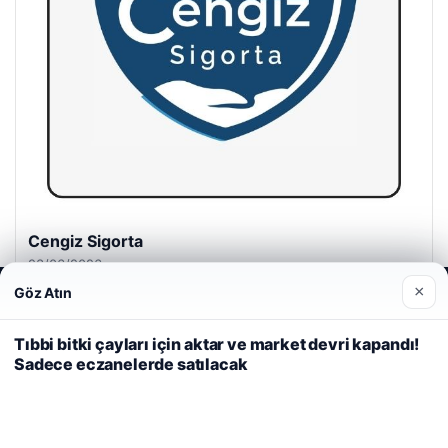
Cengiz Sigorta
23/06/2026
×
Göz Atın
Web sitemizi nasıl kullandığınızı daha iyi anlayabilmek,
deneyiminizi kişiselleştirmek ve geliştirmek amacıyla çerezler
kullanıyoruz.
Çerez Politikamız
Tıbbi bitki çayları için aktar ve market devri kapandı!
Sadece eczanelerde satılacak
Reddet
Kabul Et
© 2026 Habercin – Güncel Haberler