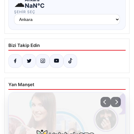
☁
NaN°C
ŞEHIR SEÇ
Bizi Takip Edin
Yan Manşet