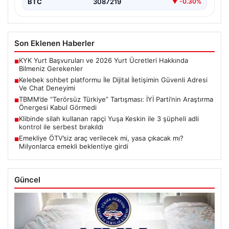
BTC
3087219
▼ -0.30%
Son Eklenen Haberler
KYK Yurt Başvuruları ve 2026 Yurt Ücretleri Hakkında
■
Bilmeniz Gerekenler
Kelebek sohbet platformu İle Dijital İletişimin Güvenli Adresi
■
Ve Chat Deneyimi
TBMM’de “Terörsüz Türkiye” Tartışması: İYİ Parti’nin Araştırma
■
Önergesi Kabul Görmedi
Klibinde silah kullanan rapçi Yuşa Keskin ile 3 şüpheli adli
■
kontrol ile serbest bırakıldı
Emekliye ÖTV’siz araç verilecek mi, yasa çıkacak mı?
■
Milyonlarca emekli beklentiye girdi
Güncel