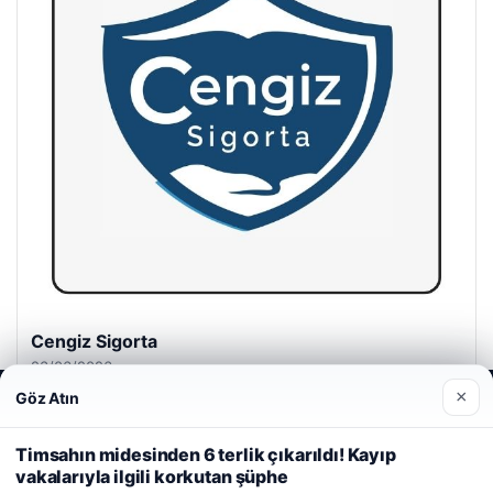
Hastaş Beton
26/05/2026
×
Göz Atın
Web sitemizi nasıl kullandığınızı daha iyi anlayabilmek,
deneyiminizi kişiselleştirmek ve geliştirmek amacıyla çerezler
kullanıyoruz.
Çerez Politikamız
Timsahın midesinden 6 terlik çıkarıldı! Kayıp
vakalarıyla ilgili korkutan şüphe
Reddet
Kabul Et