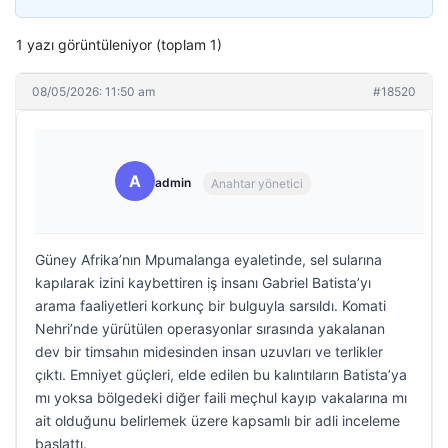
1 yazı görüntüleniyor (toplam 1)
08/05/2026: 11:50 am
#18520
A
admin
Anahtar yönetici
Güney Afrika’nın Mpumalanga eyaletinde, sel sularına
kapılarak izini kaybettiren iş insanı Gabriel Batista’yı
arama faaliyetleri korkunç bir bulguyla sarsıldı. Komati
Nehri’nde yürütülen operasyonlar sırasında yakalanan
dev bir timsahın midesinden insan uzuvları ve terlikler
çıktı. Emniyet güçleri, elde edilen bu kalıntıların Batista’ya
mı yoksa bölgedeki diğer faili meçhul kayıp vakalarına mı
ait olduğunu belirlemek üzere kapsamlı bir adli inceleme
başlattı.