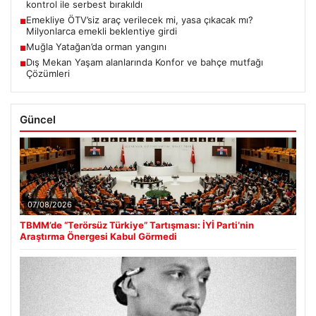
kontrol ile serbest bırakıldı
Emekliye ÖTV’siz araç verilecek mi, yasa çıkacak mı?
■
Milyonlarca emekli beklentiye girdi
Muğla Yatağan’da orman yangını
■
Dış Mekan Yaşam alanlarında Konfor ve bahçe mutfağı
■
Çözümleri
Güncel
07/08/2026
TBMM’de “Terörsüz Türkiye” Tartışması: İYİ Parti’nin
Araştırma Önergesi Kabul Görmedi