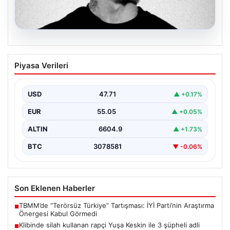
06.08.2026
Klibinde silah kullanan rapçi Yuşa
Piyasa Verileri
Keskin ile 3 şüpheli adli kontrol ile
serbest bırakıldı
USD
47.71
▲ +0.17%
EUR
55.05
▲ +0.05%
ALTIN
6604.9
▲ +1.73%
BTC
3078581
▼ -0.06%
Son Eklenen Haberler
TBMM’de “Terörsüz Türkiye” Tartışması: İYİ Parti’nin Araştırma
■
Önergesi Kabul Görmedi
Klibinde silah kullanan rapçi Yuşa Keskin ile 3 şüpheli adli
■