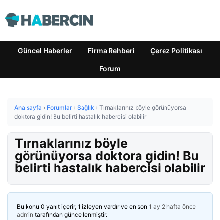
Güncel Haberler
Firma Rehberi
Çerez Politikası
Forum
Ana sayfa
›
Forumlar
›
Sağlık
›
Tırnaklarınız böyle görünüyorsa
doktora gidin! Bu belirti hastalık habercisi olabilir
Tırnaklarınız böyle
görünüyorsa doktora gidin! Bu
belirti hastalık habercisi olabilir
Bu konu 0 yanıt içerir, 1 izleyen vardır ve en son
1 ay 2 hafta önce
admin
tarafından güncellenmiştir.