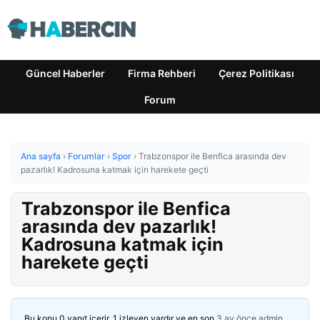
Güncel Haberler
Firma Rehberi
Çerez Politikası
Forum
Ana sayfa
›
Forumlar
›
Spor
›
Trabzonspor ile Benfica arasında dev
pazarlık! Kadrosuna katmak için harekete geçti
Trabzonspor ile Benfica
arasında dev pazarlık!
Kadrosuna katmak için
harekete geçti
Bu konu 0 yanıt içerir, 1 izleyen vardır ve en son
3 ay önce
admin