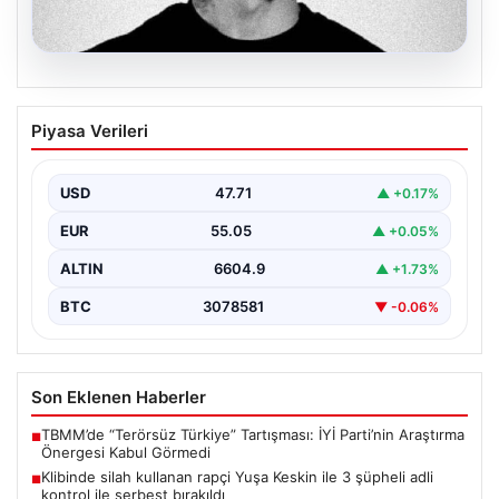
06.08.2026
Klibinde silah kullanan rapçi Yuşa
Piyasa Verileri
Keskin ile 3 şüpheli adli kontrol ile
serbest bırakıldı
USD
47.71
▲ +0.17%
EUR
55.05
▲ +0.05%
ALTIN
6604.9
▲ +1.73%
BTC
3078581
▼ -0.06%
Son Eklenen Haberler
TBMM’de “Terörsüz Türkiye” Tartışması: İYİ Parti’nin Araştırma
■
Önergesi Kabul Görmedi
Klibinde silah kullanan rapçi Yuşa Keskin ile 3 şüpheli adli
■
kontrol ile serbest bırakıldı