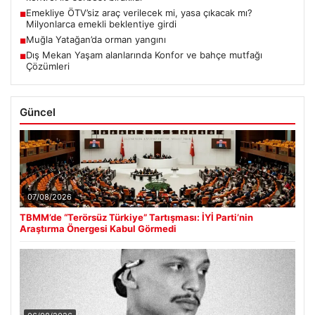
Emekliye ÖTV’siz araç verilecek mi, yasa çıkacak mı?
■
Milyonlarca emekli beklentiye girdi
Muğla Yatağan’da orman yangını
■
Dış Mekan Yaşam alanlarında Konfor ve bahçe mutfağı
■
Çözümleri
Güncel
07/08/2026
TBMM’de “Terörsüz Türkiye” Tartışması: İYİ Parti’nin
Araştırma Önergesi Kabul Görmedi