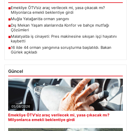
Emekliye ÖTV’siz araç verilecek mi, yasa çıkacak mı?
■
Milyonlarca emekli beklentiye girdi
Muğla Yatağan’da orman yangını
■
Dış Mekan Yaşam alanlarında Konfor ve bahçe mutfağı
■
Çözümleri
Malatya’da iş cinayeti: Pres makinesine sıkışan işçi hayatını
■
kaybetti
16 ilde 44 orman yangınına soruşturma başlatıldı. Bakan
■
Gürlek açıkladı
Güncel
05/08/2026
Emekliye ÖTV’siz araç verilecek mi, yasa çıkacak mı?
Milyonlarca emekli beklentiye girdi