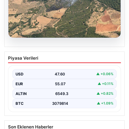
05.08.2026
Muğla Yatağan’da orman yangını
Piyasa Verileri
USD
47.60
▲ +0.06%
EUR
55.07
▲ +0.11%
ALTIN
6549.3
▲ +0.82%
BTC
3079814
▲ +1.09%
Son Eklenen Haberler