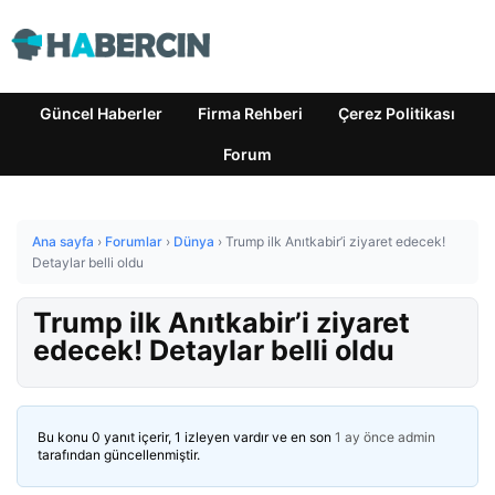
Güncel Haberler
Firma Rehberi
Çerez Politikası
Forum
Ana sayfa
›
Forumlar
›
Dünya
›
Trump ilk Anıtkabir’i ziyaret edecek!
Detaylar belli oldu
Trump ilk Anıtkabir’i ziyaret
edecek! Detaylar belli oldu
Bu konu 0 yanıt içerir, 1 izleyen vardır ve en son
1 ay önce
admin
tarafından güncellenmiştir.