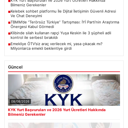
KYK Yurt Başvuruları ve 2026 Yurt Ücretleri Hakkında
■
Bilmeniz Gerekenler
Kelebek sohbet platformu İle Dijital İletişimin Güvenli Adresi
■
Ve Chat Deneyimi
TBMM’de “Terörsüz Türkiye” Tartışması: İYİ Parti’nin Araştırma
■
Önergesi Kabul Görmedi
Klibinde silah kullanan rapçi Yuşa Keskin ile 3 şüpheli adli
■
kontrol ile serbest bırakıldı
Emekliye ÖTV’siz araç verilecek mi, yasa çıkacak mı?
■
Milyonlarca emekli beklentiye girdi
Güncel
08/08/2026
KYK Yurt Başvuruları ve 2026 Yurt Ücretleri Hakkında
Bilmeniz Gerekenler