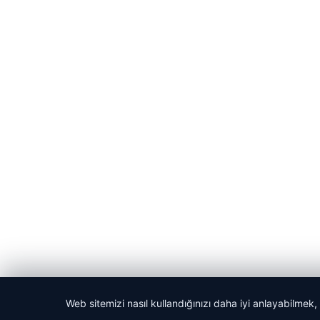
Web sitemizi nasıl kullandığınızı daha iyi anlayabilmek,
© 2026 Habercin – Güncel Haberler