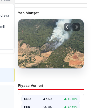
Yan Manşet
iddiaya
mli
05.08.2026
Muğla Yatağan’da orman
Piyasa Verileri
yangını
USD
47.59
▲ +0.10%
EUR
54.94
▲ +0.15%