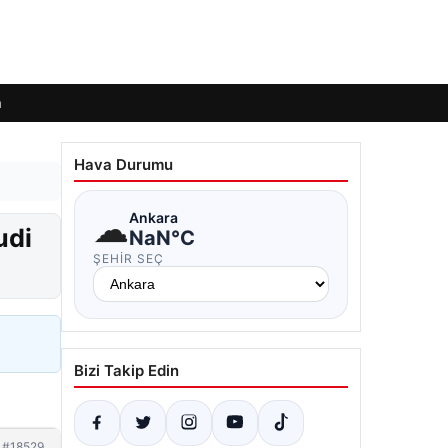
m
Hava Durumu
☁
Ankara
udi
NaN°C
ŞEHIR SEÇ
Bizi Takip Edin
#18529