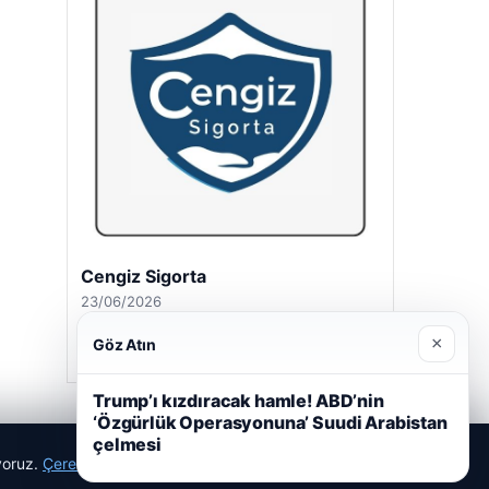
Cengiz Sigorta
23/06/2026
×
Göz Atın
Trump’ı kızdıracak hamle! ABD’nin
‘Özgürlük Operasyonuna’ Suudi Arabistan
çelmesi
ıyoruz.
Çerez Politikamız
Reddet
Kabul Et