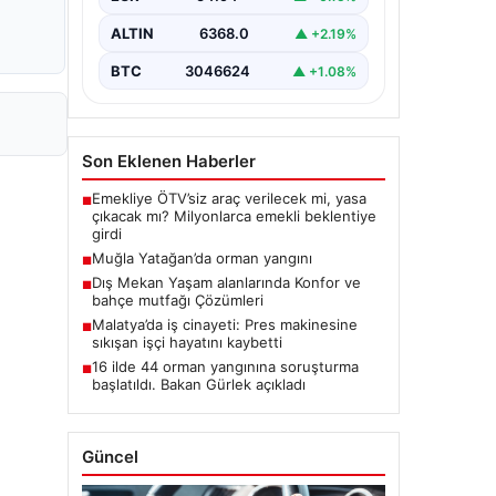
ALTIN
6368.0
▲ +2.19%
BTC
3046624
▲ +1.08%
Son Eklenen Haberler
Emekliye ÖTV’siz araç verilecek mi, yasa
■
çıkacak mı? Milyonlarca emekli beklentiye
girdi
Muğla Yatağan’da orman yangını
■
Dış Mekan Yaşam alanlarında Konfor ve
■
bahçe mutfağı Çözümleri
Malatya’da iş cinayeti: Pres makinesine
■
sıkışan işçi hayatını kaybetti
16 ilde 44 orman yangınına soruşturma
■
başlatıldı. Bakan Gürlek açıkladı
Güncel