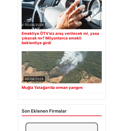
05/08/2026
Emekliye ÖTV’siz araç verilecek mi, yasa
çıkacak mı? Milyonlarca emekli
beklentiye girdi
05/08/2026
Muğla Yatağan’da orman yangını
Son Eklenen Firmalar