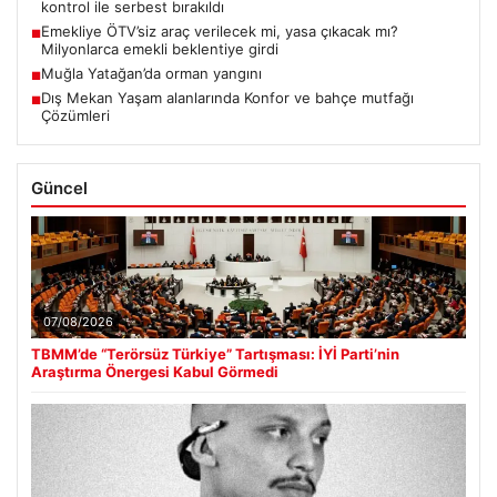
kontrol ile serbest bırakıldı
Emekliye ÖTV’siz araç verilecek mi, yasa çıkacak mı?
■
Milyonlarca emekli beklentiye girdi
Muğla Yatağan’da orman yangını
■
Dış Mekan Yaşam alanlarında Konfor ve bahçe mutfağı
■
Çözümleri
Güncel
07/08/2026
TBMM’de “Terörsüz Türkiye” Tartışması: İYİ Parti’nin
Araştırma Önergesi Kabul Görmedi