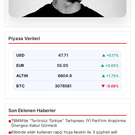
06.08.2026
Klibinde silah kullanan rapçi Yuşa
Piyasa Verileri
Keskin ile 3 şüpheli adli kontrol ile
serbest bırakıldı
USD
47.71
▲ +0.17%
EUR
55.05
▲ +0.05%
ALTIN
6604.9
▲ +1.73%
BTC
3078581
▼ -0.06%
Son Eklenen Haberler
TBMM’de “Terörsüz Türkiye” Tartışması: İYİ Parti’nin Araştırma
■
Önergesi Kabul Görmedi
Klibinde silah kullanan rapçi Yuşa Keskin ile 3 şüpheli adli
■