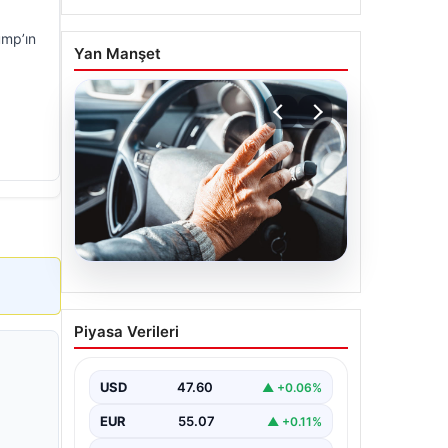
ump’ın
Yan Manşet
05.08.2026
Emekliye ÖTV’siz araç
Piyasa Verileri
verilecek mi, yasa çıkacak
mı? Milyonlarca emekli
beklentiye girdi
USD
47.60
▲ +0.06%
EUR
55.07
▲ +0.11%