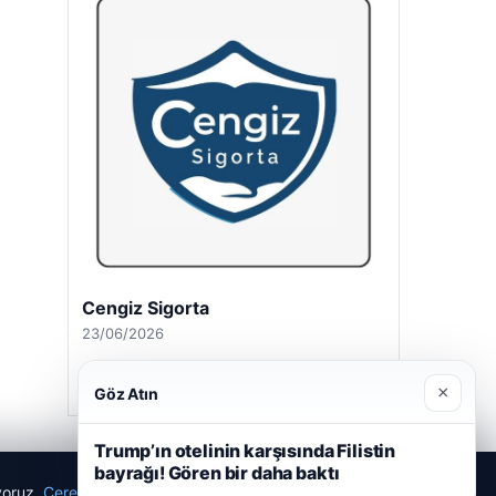
Cengiz Sigorta
23/06/2026
×
Göz Atın
Trump’ın otelinin karşısında Filistin
bayrağı! Gören bir daha baktı
ıyoruz.
Çerez Politikamız
Reddet
Kabul Et