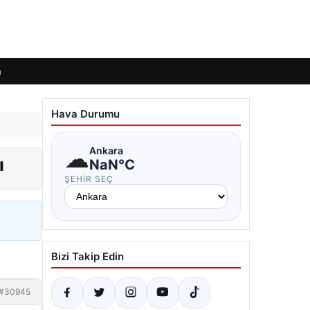
m
Hava Durumu
☁
Ankara
ı
NaN°C
ŞEHIR SEÇ
Bizi Takip Edin
#30945