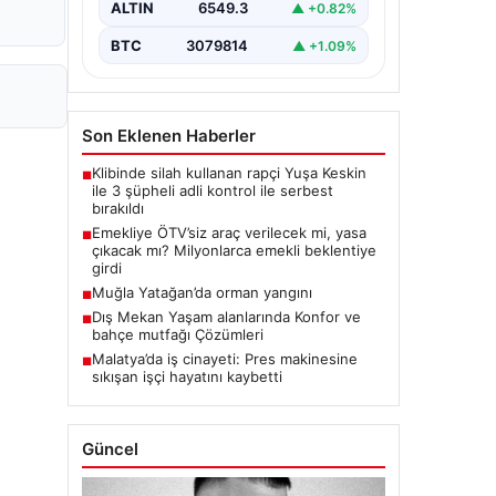
ALTIN
6549.3
▲ +0.82%
BTC
3079814
▲ +1.09%
Son Eklenen Haberler
Klibinde silah kullanan rapçi Yuşa Keskin
■
ile 3 şüpheli adli kontrol ile serbest
bırakıldı
Emekliye ÖTV’siz araç verilecek mi, yasa
■
çıkacak mı? Milyonlarca emekli beklentiye
girdi
Muğla Yatağan’da orman yangını
■
Dış Mekan Yaşam alanlarında Konfor ve
■
bahçe mutfağı Çözümleri
Malatya’da iş cinayeti: Pres makinesine
■
sıkışan işçi hayatını kaybetti
Güncel